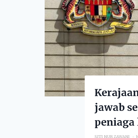
Kerajaa
jawab s
peniaga 
SITI NUR ZAWANI
J