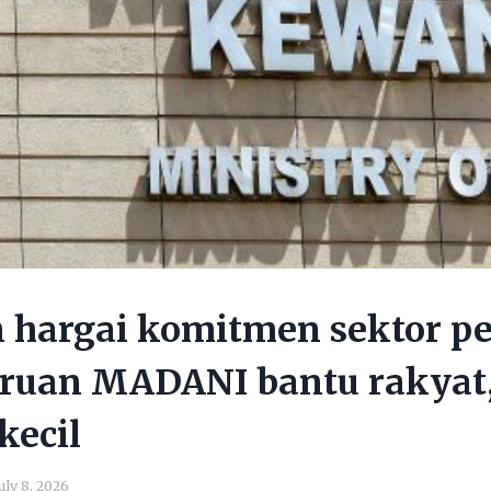
n hargai komitmen sektor p
eruan MADANI bantu rakyat
kecil
uly 8, 2026