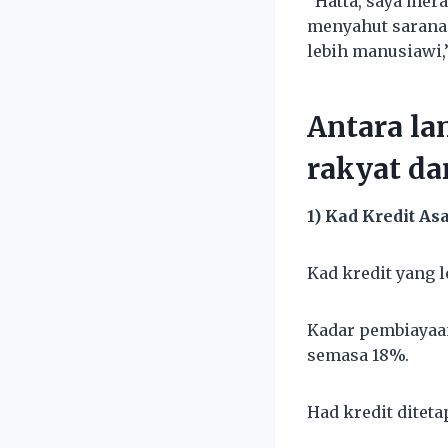
“Hatta, saya me
menyahut sarana
lebih manusiawi,
Antara la
rakyat d
1) Kad Kredit A
Kad kredit yang 
Kadar pembiayaan
semasa 18%.
Had kredit diteta