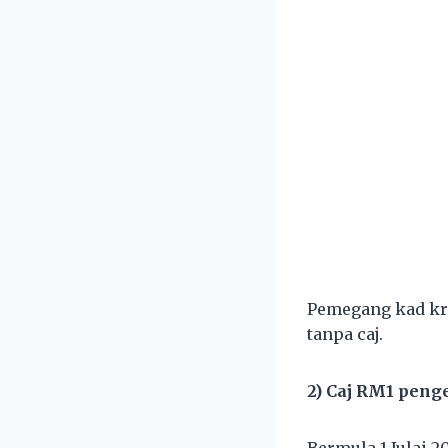
Pemegang kad kre
tanpa caj.
2) Caj RM1 pen