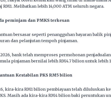
2026, rakyat boleh keluarkan wang tunai di mana-mana 
aj RM1. Melibatkan lebih 14,000 ATM seluruh negara.
ada peminjam dan PMKS terkesan
antuan bersasar seperti penangguhan bayaran balik pi
uran dan pelanjutan tempoh pinjaman.
l 2026, bank telah memproses permohonan penjadualan
mula pinjaman bernilai lebih RM4.7 bilion untuk lebih 
antuan Kestabilan PKS RM5 bilion
26, kira-kira RM1 bilion pembiayaan telah diluluskan k
KS. Masih ada kira-kira RM4 bilion baki peruntukan u