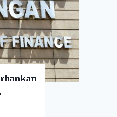
erbankan
,