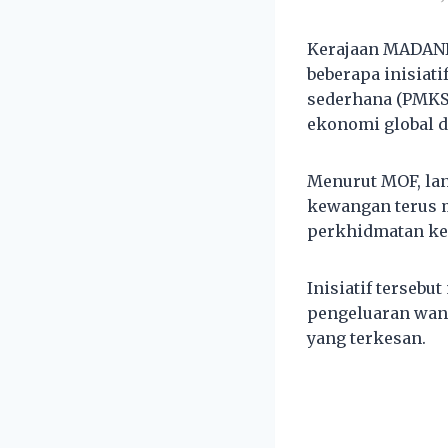
Kerajaan MADANI
beberapa inisiat
sederhana (PMKS)
ekonomi global da
Menurut MOF, lan
kewangan terus 
perkhidmatan kep
Inisiatif terseb
pengeluaran wan
yang terkesan.