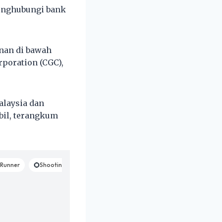
enghubungi bank
nan di bawah
rporation (CGC),
alaysia dan
bil, terangkum