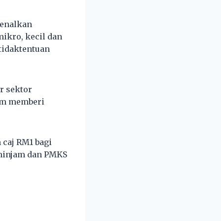
kenalkan
ikro, kecil dan
tidaktentuan
r sektor
am memberi
 caj RM1 bagi
eminjam dan PMKS