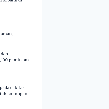
ATM bank di
njaman,
 dan
1,100 peminjam.
epada sekitar
ntuk sokongan