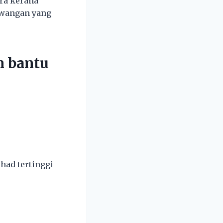
ra kerana
ewangan yang
n bantu
had tertinggi