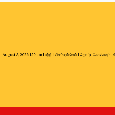
வகை - கலாச்சாரம்
August 8, 2026 1:19 am |
பற்றி
|
விளம்பரம் செய்
|
தொடர்பு கொள்ளவும்
|
தமிழ் மலரின் ஒற்றுமை பொங்கல்
ஈப்போவில் திரு
M.ASAI THAMBY
January 18, 2024
உதவிகள் வழங்க
M.ASAI THAMBY
J