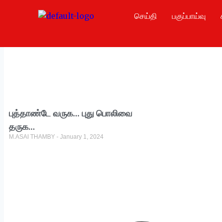
செய்தி
பகுப்பாய்வு
புத்தாண்டே வருக… புது பொலிவை
தருக…
M.ASAI THAMBY
January 1, 2024