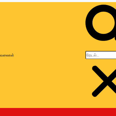
வேலைகள்
ப்புகழ் சபை நிறுவ
ஒற்றுமையே நமது பலம் -ஓம்ஸ்
ப்படும்
பா.தியாகராஜன்
anuary 3, 2024
Tamil Malar
January 2, 2024