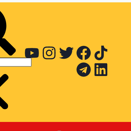
மலாக்கா மாநில சிலம்பப் போர்க்கலைக்
கழக கட்டட நிதிக்கு வெள்ளி 1 லட்சம்
நன்கொடை வழங்கினார் ஓம்ஸ்
பா.தியாகராஜன்
Tamil Malar
January 2, 2024