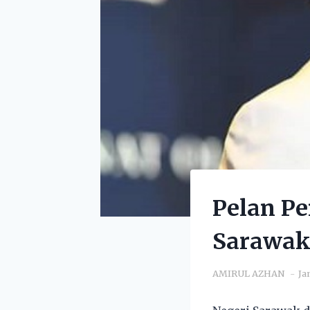
Pelan P
Sarawak 
AMIRUL AZHAN
Ja