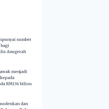
mpunyai sumber
 bagi
lis Anugerah
arawak menjadi
 kepada
da RM136 bilion
memodenkan dan