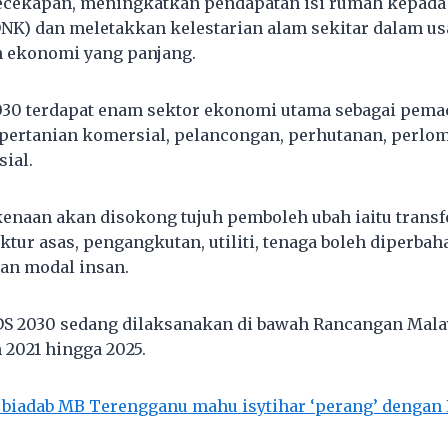
cekapan, meningkatkan pendapatan isi rumah kepada
NK) dan meletakkan kelestarian alam sekitar dalam u
 ekonomi yang panjang.
030 terdapat enam sektor ekonomi utama sebagai pem
 pertanian komersial, pelancongan, perhutanan, perl
ial.
enaan akan disokong tujuh pemboleh ubah iaitu transfo
uktur asas, pengangkutan, utiliti, tenaga boleh diperba
an modal insan.
S 2030 sedang dilaksanakan di bawah Rancangan Mala
 2021 hingga 2025.
 biadab MB Terengganu mahu isytihar ‘perang’ dengan