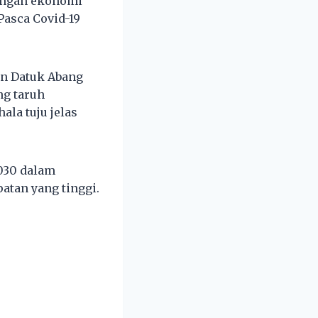
angan ekonomi
asca Covid-19
un Datuk Abang
ng taruh
la tuju jelas
030 dalam
atan yang tinggi.