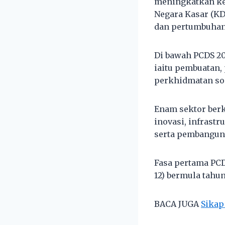
meningkatkan ke
Negara Kasar (KD
dan pertumbuhan
Di bawah PCDS 2
iaitu pembuatan,
perkhidmatan sos
Enam sektor berk
inovasi, infrastr
serta pembangun
Fasa pertama PCD
12) bermula tahun
BACA JUGA
Sikap