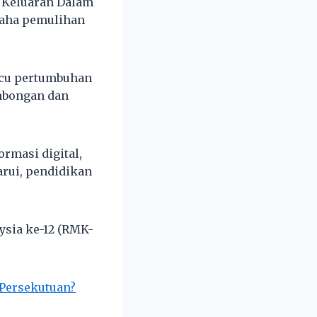
 Keluaran Dalam
saha pemulihan
acu pertumbuhan
ombongan dan
rmasi digital,
harui, pendidikan
ysia ke-12 (RMK-
 Persekutuan?