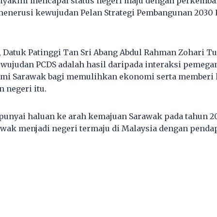
diyakini mencapai status negeri maju dengan perkemb
enerusi kewujudan Pelan Strategi Pembangunan 2030 P
 Datuk Patinggi Tan Sri Abang Abdul Rahman Zohari T
wujudan PCDS adalah hasil daripada interaksi pemega
mi Sarawak bagi memulihkan ekonomi serta memberi ha
negeri itu.
unyai haluan ke arah kemajuan Sarawak pada tahun 2
ak menjadi negeri termaju di Malaysia dengan pendap