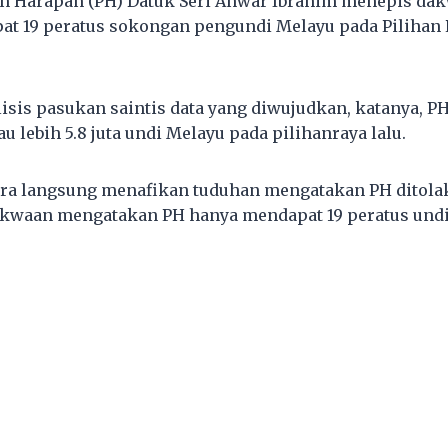
an Harapan (PH) Datuk Seri Anwar Ibrahim menepis da
at 19 peratus sokongan pengundi Melayu pada Pilihan
isis pasukan saintis data yang diwujudkan, katanya, P
au lebih 5.8 juta undi Melayu pada pilihanraya lalu.
ara langsung menafikan tuduhan mengatakan PH ditola
akwaan mengatakan PH hanya mendapat 19 peratus undi