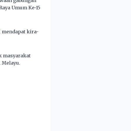
kwaan gabungan
 Raya Umum Ke-15
H mendapat kira-
k masyarakat
 Melayu.