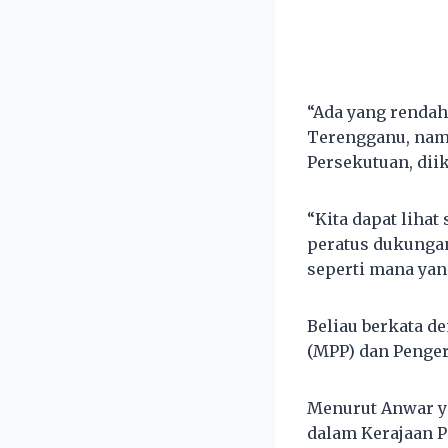
“Ada yang rendah
Terengganu, namu
Persekutuan, diik
“Kita dapat liha
peratus dukungan
seperti mana yang
Beliau berkata d
(MPP) dan Pengerus
Menurut Anwar ya
dalam Kerajaan P