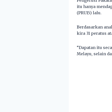
Pengerusi Pakat
itu hanya mendap
(PRU15) lalu.
Berdasarkan anal
kira 31 peratus at
“Dapatan itu sec
Melayu, selain d