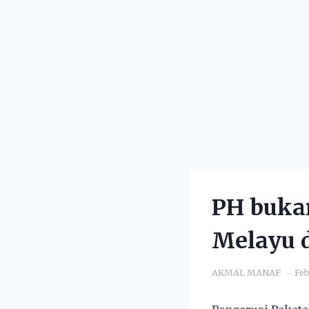
PH bukan
Melayu 
AKMAL MANAF
Feb