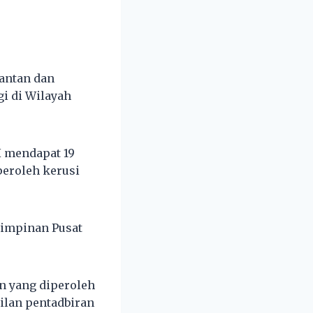
lantan dan
i di Wilayah
H mendapat 19
peroleh kerusi
Pimpinan Pusat
n yang diperoleh
ilan pentadbiran