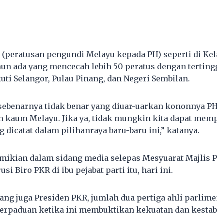
 (peratusan pengundi Melayu kepada PH) seperti di Ke
n ada yang mencecah lebih 50 peratus dengan tertingg
uti Selangor, Pulau Pinang, dan Negeri Sembilan.
t sebenarnya tidak benar yang diuar-uarkan kononnya P
 kaum Melayu. Jika ya, tidak mungkin kita dapat mem
 dicatat dalam pilihanraya baru-baru ini,” katanya.
emikian dalam sidang media selepas Mesyuarat Majlis 
i Biro PKR di ibu pejabat parti itu, hari ini.
ng juga Presiden PKR, jumlah dua pertiga ahli parlime
erpaduan ketika ini membuktikan kekuatan dan kestab