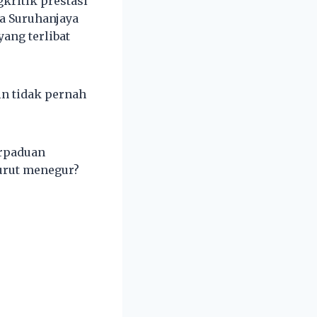
kritik prestasi
a Suruhanjaya
ang terlibat
in tidak pernah
erpaduan
urut menegur?