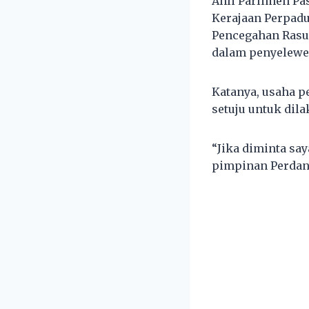
Ahli Parlimen Pa
Kerajaan Perpad
Pencegahan Rasua
dalam penyelewe
Katanya, usaha p
setuju untuk dil
“Jika diminta sa
pimpinan Perdan