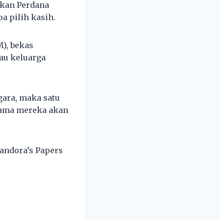
tkan Perdana
a pilih kasih.
M), bekas
au keluarga
gara, maka satu
 nama mereka akan
Pandora’s Papers