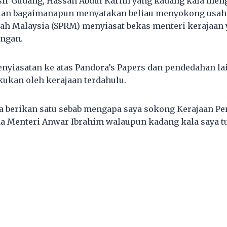
sir Gudang, Hassan Abdul Karim yang kadang kala meng
uan bagaimanapun menyatakan beliau menyokong usah
h Malaysia (SPRM) menyiasat bekas menteri kerajaan y
ngan.
enyiasatan ke atas Pandora’s Papers dan pendedahan la
akukan oleh kerajaan terdahulu.
ya berikan satu sebab mengapa saya sokong Kerajaan P
a Menteri Anwar Ibrahim walaupun kadang kala saya t