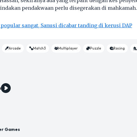
assan, sekiranya ada yang terpalit dengan kes penyel
 tindakan pendakwaan perlu disegerakan di mahkamah.
 popular sangat, Sanusi dicabar tanding di kerusi DAP