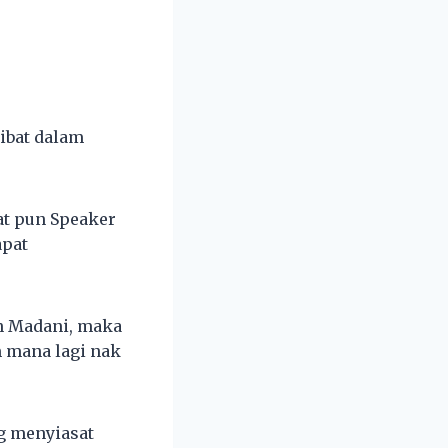
ibat dalam
at pun Speaker
apat
n Madani, maka
 mana lagi nak
g menyiasat