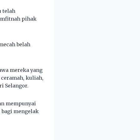
 telah
mfitnah pihak
emecah belah
hawa mereka yang
ceramah, kuliah,
i Selangor.
dan mempunyai
r bagi mengelak