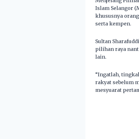
Menjelang Piliha
Islam Selangor (
khususnya orang 
serta kempen.
Sultan Sharafud
pilihan raya nan
lain.
“Ingatlah, tingk
rakyat sebelum m
mesyuarat pertam