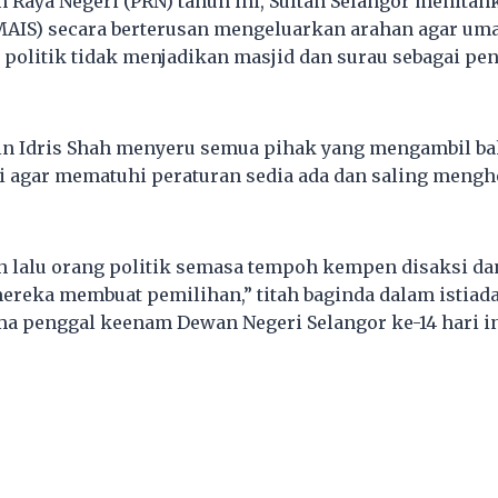
n Raya Negeri (PRN) tahun ini, Sultan Selangor menita
MAIS) secara berterusan mengeluarkan arahan agar uma
politik tidak menjadikan masjid dan surau sebagai pe
din Idris Shah menyeru semua pihak yang mengambil b
ti agar mematuhi peraturan sedia ada dan saling meng
ah lalu orang politik semasa tempoh kempen disaksi dan
ereka membuat pemilihan,” titah baginda dalam istia
a penggal keenam Dewan Negeri Selangor ke-14 hari in