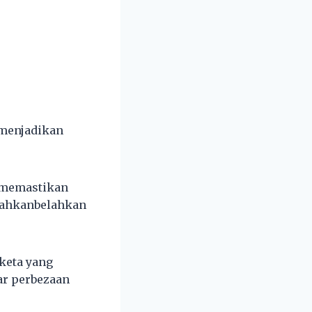
 menjadikan
r memastikan
ecahkanbelahkan
keta yang
ar perbezaan