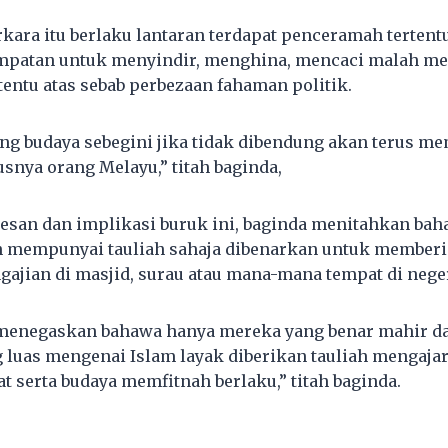
kara itu berlaku lantaran terdapat penceramah tertentu
patan untuk menyindir, menghina, mencaci malah me
tentu atas sebab perbezaan fahaman politik.
ng budaya sebegini jika tidak dibendung akan terus m
snya orang Melayu,” titah baginda,
esan dan implikasi buruk ini, baginda menitahkan ba
 mempunyai tauliah sahaja dibenarkan untuk memberi 
gajian di masjid, surau atau mana-mana tempat di neger
ta menegaskan bahawa hanya mereka yang benar mahir 
luas mengenai Islam layak diberikan tauliah mengaja
at serta budaya memfitnah berlaku,” titah baginda.