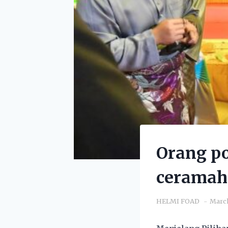
Orang po
ceramah
HELMI FOAD
March