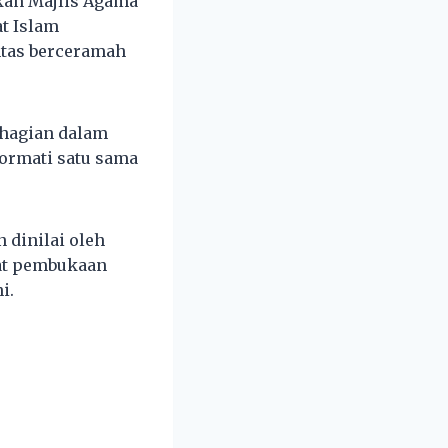
hkan Majlis Agama
t Islam
ntas berceramah
ahagian dalam
hormati satu sama
 dinilai oleh
dat pembukaan
i.