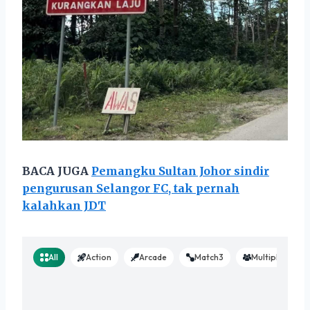
BACA JUGA
Pemangku Sultan Johor sindir
pengurusan Selangor FC, tak pernah
kalahkan JDT