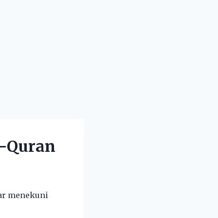
l-Quran
gar menekuni