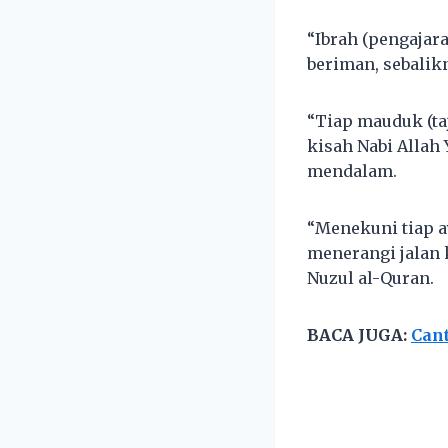
“Ibrah (pengajar
beriman, sebalik
“Tiap mauduk (taj
kisah Nabi Allah
mendalam.
“Menekuni tiap a
menerangi jalan 
Nuzul al-Quran.
BACA JUGA:
Can