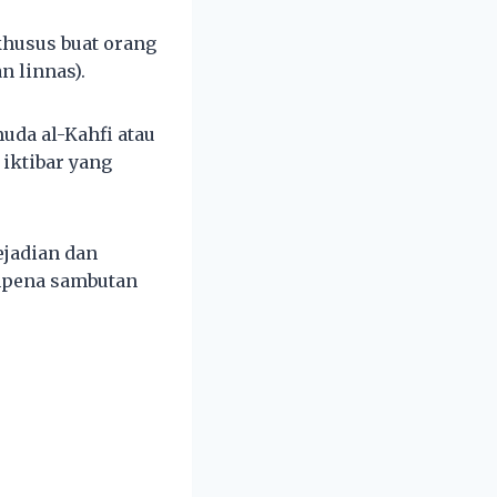
khusus buat orang
n linnas).
uda al-Kahfi atau
 iktibar yang
ejadian dan
empena sambutan