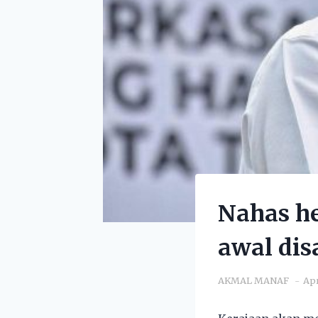
Nahas he
awal dis
AKMAL MANAF
Apr