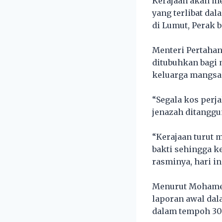
Kerajaan akan m
yang terlibat da
di Lumut, Perak 
Menteri Pertahan
ditubuhkan bag
keluarga mangsa 
“Segala kos perj
jenazah ditanggu
“Kerajaan turut 
bakti sehingga k
rasminya, hari in
Menurut Mohamed
laporan awal dal
dalam tempoh 30 