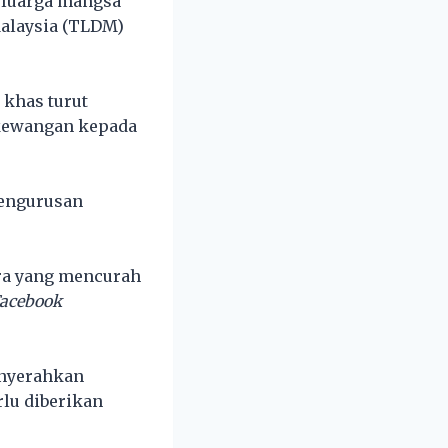
eluarga mangsa
Malaysia (TLDM)
 khas turut
kewangan kepada
pengurusan
ara yang mencurah
acebook
enyerahkan
rlu diberikan