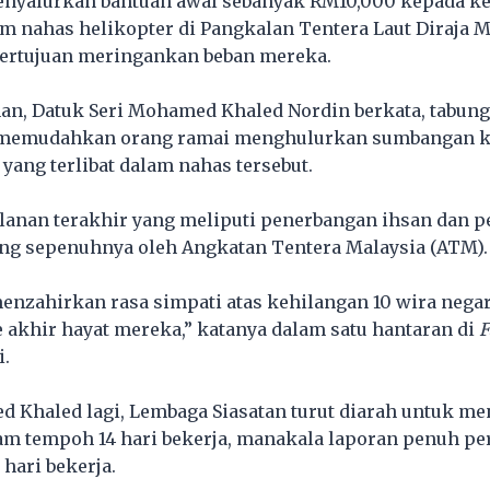
enyalurkan bantuan awal sebanyak RM10,000 kepada k
lam nahas helikopter di Pangkalan Tentera Laut Diraja 
bertujuan meringankan beban mereka.
an, Datuk Seri Mohamed Khaled Nordin berkata, tabung
i memudahkan orang ramai menghulurkan sumbangan 
yang terlibat dalam nahas tersebut.
alanan terakhir yang meliputi penerbangan ihsan dan 
ng sepenuhnya oleh Angkatan Tentera Malaysia (ATM).
menzahirkan rasa simpati atas kehilangan 10 wira neg
e akhir hayat mereka,” katanya dalam satu hantaran di
F
i.
 Khaled lagi, Lembaga Siasatan turut diarah untuk m
am tempoh 14 hari bekerja, manakala laporan penuh pe
hari bekerja.