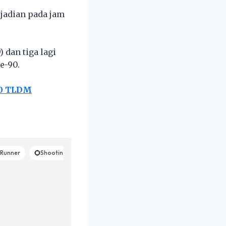
jadian pada jam
 dan tiga lagi
e-90.
90 TLDM