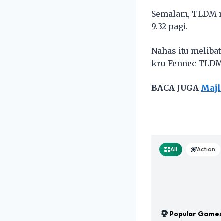
Semalam, TLDM m
9.32 pagi.
Nahas itu meliba
kru Fennec TLDM 
BACA JUGA
Majl