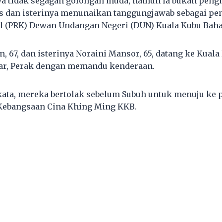
ya tidak segagah golongan muda, namun ia bukan peng
s dan isterinya menunaikan tanggungjawab sebagai pe
il (PRK) Dewan Undangan Negeri (DUN) Kuala Kubu Bahar
, 67, dan isterinya Noraini Mansor, 65, datang ke Kuala
sar, Perak dengan memandu kenderaan.
kata, mereka bertolak sebelum Subuh untuk menuju ke
 Kebangsaan Cina Khing Ming KKB.