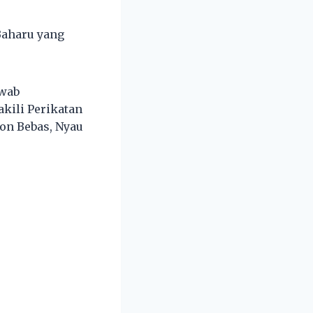
Baharu yang
awab
kili Perikatan
lon Bebas, Nyau