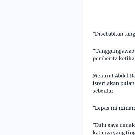
”Disebabkan tangg
”Tanggungjawab s
pemberita ketika
Menurut Abdul Ra
isteri akan pula
sebentar.
”Lepas ini minum 
”Dulu saya duduk 
katanya yang ting