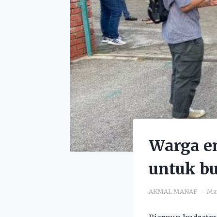
Warga e
untuk b
AKMAL MANAF
May