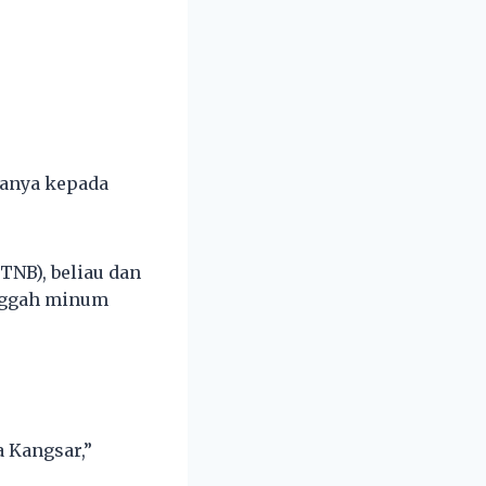
tanya kepada
NB), beliau dan
inggah minum
a Kangsar,”