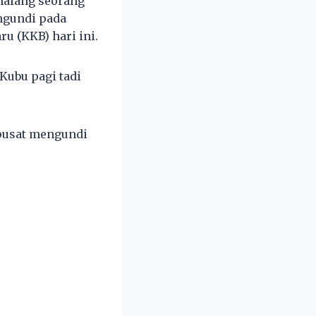
halang seorang
ngundi pada
u (KKB) hari ini.
 Kubu pagi tadi
 pusat mengundi