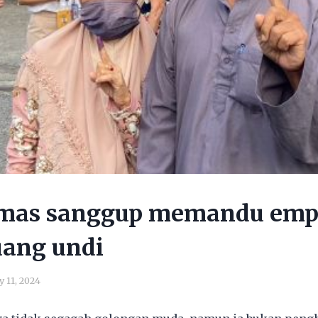
mas sanggup memandu emp
uang undi
 11, 2024