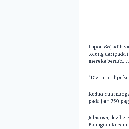
Lapor
BH
, adik 
tolong daripada 
mereka bertubi-tu
“Dia turut dipuk
Kedua-dua mangsa
pada jam 7.50 pa
Jelasnya, dua be
Bahagian Kecema