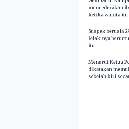
Gempar di Kampu
mencederakan ib
ketika wanita it
Suspek berusia 2
lelakinya berumu
itu.
Menurut Ketua Po
dikatakan memuk
sebelah kiri secar