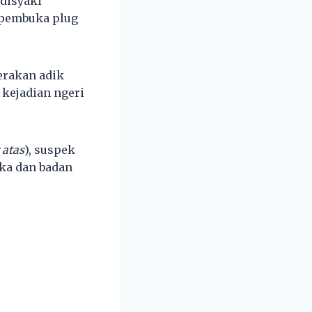
disyaki
 pembuka plug
erakan adik
kejadian ngeri
atas
), suspek
ka dan badan