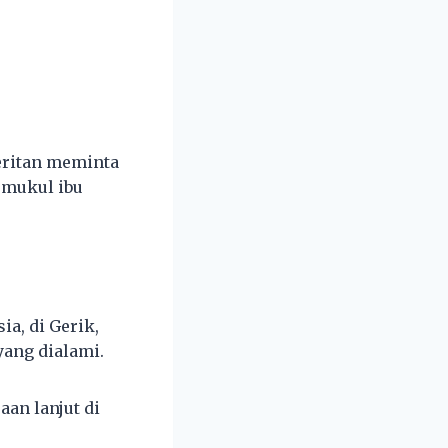
jeritan meminta
emukul ibu
a, di Gerik,
yang dialami.
an lanjut di