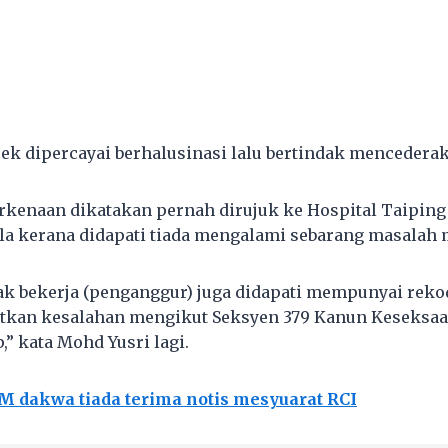
k dipercayai berhalusinasi lalu bertindak mencedera
erkenaan dikatakan pernah dirujuk ke Hospital Taiping 
a kerana didapati tiada mengalami sebarang masalah me
ak bekerja (penganggur) juga didapati mempunyai rek
tkan kesalahan mengikut Seksyen 379 Kanun Keseksaan
” kata Mohd Yusri lagi.
M dakwa tiada terima notis mesyuarat RCI