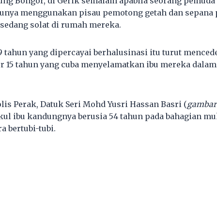
ng Bongor, di Gerik semalam apabila seorang pemuda 
unya menggunakan pisau pemotong getah dan sepana
u sedang solat di rumah mereka.
9 tahun yang dipercayai berhalusinasi itu turut menced
r 15 tahun yang cuba menyelamatkan ibu mereka dalam 
lis Perak, Datuk Seri Mohd Yusri Hassan Basri (
gambar 
ul ibu kandungnya berusia 54 tahun pada bahagian mu
a bertubi-tubi.