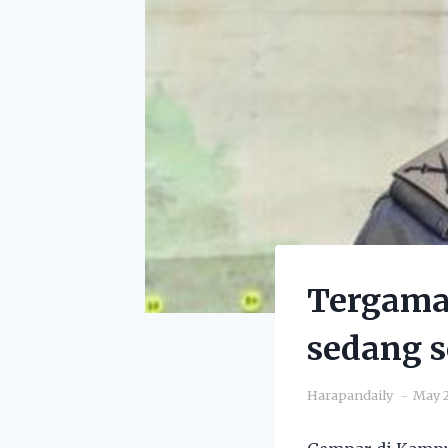
Tergama
sedang s
Harapandaily
May 2