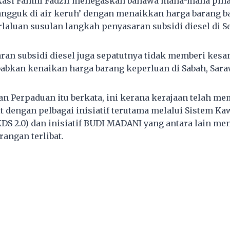
asi Fahmi Fadzil menegaskan bahawa mana-mana piha
ngguk di air keruh’ dengan menaikkan harga barang b
laluan susulan langkah penyasaran subsidi diesel di 
aran subsidi diesel juga sepatutnya tidak memberi kesa
bkan kenaikan harga barang keperluan di Sabah, Sara
an Perpaduan itu berkata, ini kerana kerajaan telah m
t dengan pelbagai inisiatif terutama melalui Sistem Ka
SKDS 2.0) dan inisiatif BUDI MADANI yang antara lain 
angan terlibat.