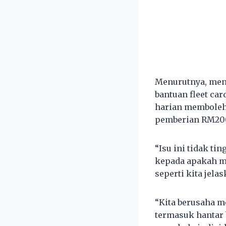
Menurutnya, mene
bantuan fleet ca
harian membolehk
pemberian RM200
“Isu ini tidak ti
kepada apakah mu
seperti kita jela
“Kita berusaha m
termasuk hantar 