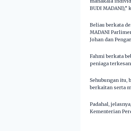
manakala individ
BUDI MADANI),” k
Beliau berkata d
MADANI Parlimen 
Johan dan Pengar
Fahmi berkata be
peniaga terkesan
Sehubungan itu, 
berkaitan serta
Padahal, jelasny
Kementerian Per