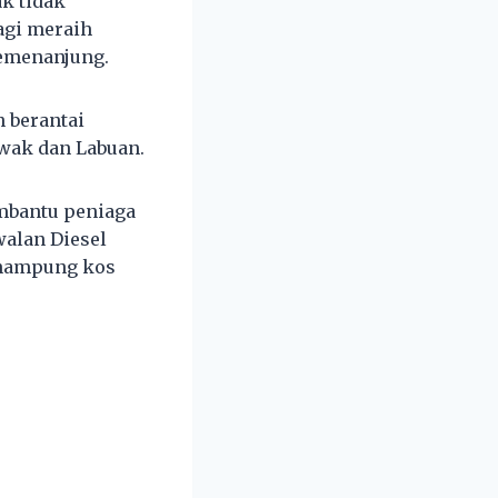
k tidak
agi meraih
Semenanjung.
n berantai
wak dan Labuan.
embantu peniaga
walan Diesel
menampung kos