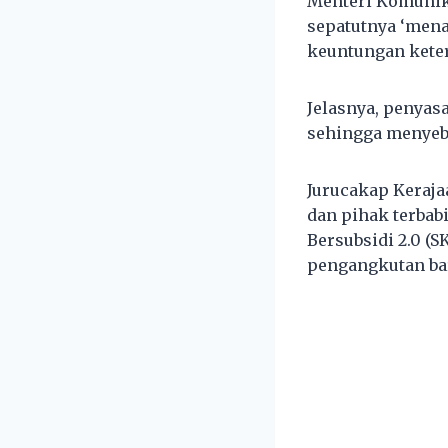
Menteri Komunik
sepatutnya ‘mena
keuntungan keter
Jelasnya, penyas
sehingga menyeba
Jurucakap Keraja
dan pihak terbabi
Bersubsidi 2.0 (
pengangkutan bar