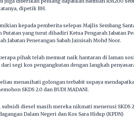
u juga diberikan peluang dapatkan bantuan RM200 seb
atanya, dipetik BH.
emikian kepada pemberita selepas Majlis Sembang Sant
Putatan yang turut dihadiri Ketua Pengarah Jabatan Pe
ah Jabatan Penerangan Sabah Jainisah Mohd Noor.
berapa pihak telah memuat naik hantaran di laman so
 dari segi kos pengangkutan dengan langkah penyasara
beliau menasihati golongan terbabit supaya mendapat
 memohon SKDS 2.0 dan BUDI MADANI.
a, subsidi diesel masih mereka nikmati menerusi SKDS 
dagangan Dalam Negeri dan Kos Sara Hidup (KPDN)