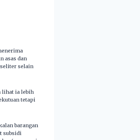
 menerima
n asas dan
eliter selain
lihat ia lebih
ekutuan tetapi
ekalan barangan
 subsidi