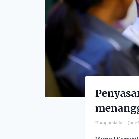
Penyasar
menangg
Harapandaily
June 