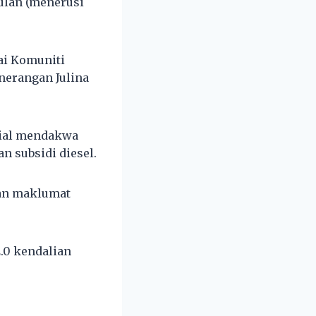
ulan (menerusi
ai Komuniti
nerangan Julina
sial mendakwa
n subsidi diesel.
kan maklumat
2.0 kendalian