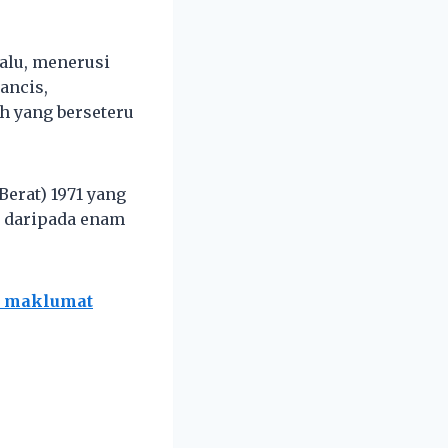
lalu, menerusi
ancis,
 yang berseteru
Berat) 1971 yang
g daripada enam
k maklumat