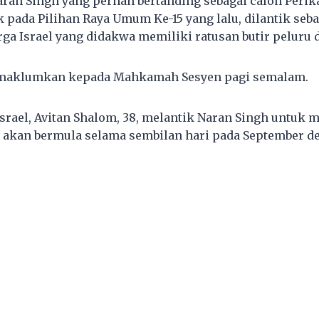
ran Singh yang pernah bertanding sebagai calon Perika
k pada Pilihan Raya Umum Ke-15 yang lalu, dilantik se
rga Israel yang didakwa memiliki ratusan butir peluru 
dimaklumkan kepada Mahkamah Sesyen pagi semalam.
srael, Avitan Shalom, 38, melantik Naran Singh untuk 
 akan bermula selama sembilan hari pada September d