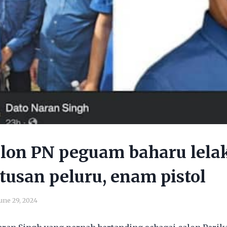
lon PN peguam baharu lelak
atusan peluru, enam pistol
une 29, 2024