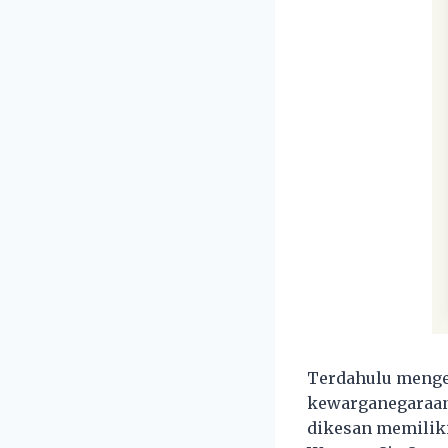
Terdahulu menge
kewarganegaraan 
dikesan memiliki