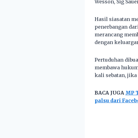
Wesson, Sig Sauer
Hasil siasatan m
penerbangan dari
merancang membu
dengan keluarga
Pertuduhan dibuat
membawa hukuman
kali sebatan, jika
BACA JUGA
MP T
palsu dari Face