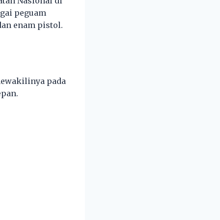
tan Nasional di
bagai peguam
dan enam pistol.
mewakilinya pada
epan.