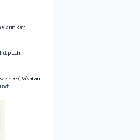
pelantikan
 dipilih
ze Yee (Pakatan
undi.