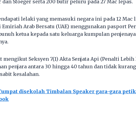
 dan Stoeger serta 200 butir peluru pada 27 Mac lepas.
endapati lelaki yang memasuki negara ini pada 12 Mac 
 Emiriah Arab Bersatu (UAE) menggunakan pasport Per
nuh ketua kepada satu keluarga kumpulan penjenayah
nya.
 mengikut Seksyen 7(1) Akta Senjata Api (Penalti Lebih 
 penjara antara 30 hingga 40 tahun dan tidak kuran
 sabit kesalahan.
umpat disekolah Timbalan Speaker gara-gara peti
book