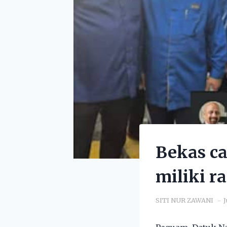
Bekas ca
miliki r
SITI NUR ZAWANI
J