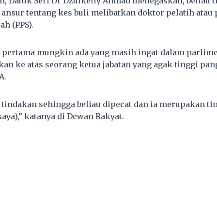
n, Datuk Seri Dr Dzulkefly Ahmad menegaskan, beliau t
 ansur tentang kes buli melibatkan doktor pelatih atau
ah (PPS).
pertama mungkin ada yang masih ingat dalam parlimen
an ke atas seorang ketua jabatan yang agak tinggi pan
A.
tindakan sehingga beliau dipecat dan ia merupakan ti
saya),” katanya di Dewan Rakyat.