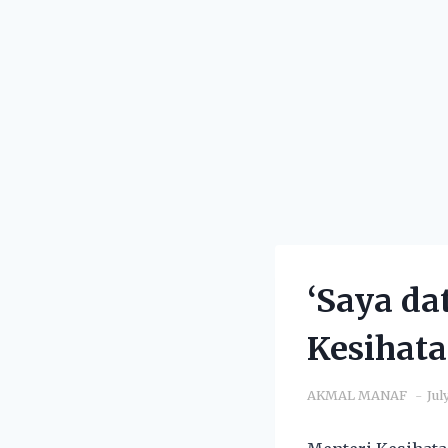
‘Saya da
Kesihata
AKMAL MANAF
Jul