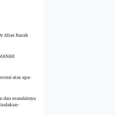
r Alias Razak
 AMANAH
promi atas apa-
an dan seandainya
tindakan-