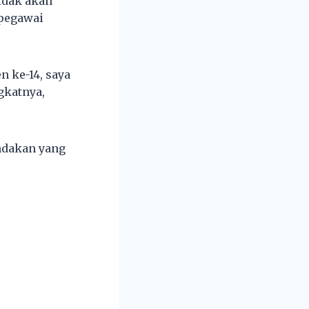
idak akan
 pegawai
 ke-14, saya
gkatnya,
ndakan yang