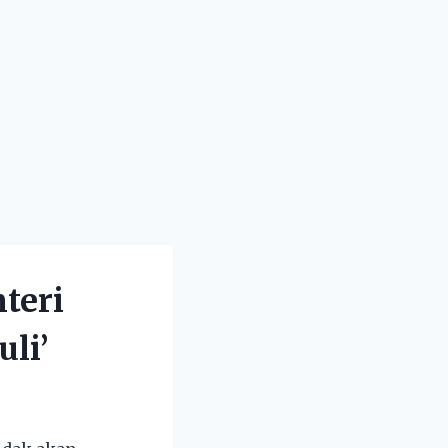
teri
li’