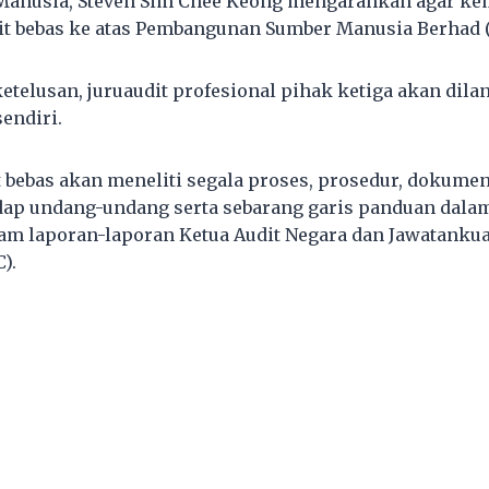
Manusia, Steven Sim Chee Keong mengarahkan agar ke
it bebas ke atas Pembangunan Sumber Manusia Berhad 
telusan, juruaudit profesional pihak ketiga akan dilan
endiri.
t bebas akan meneliti segala proses, prosedur, dokumen
ap undang-undang serta sebarang garis panduan dalam
am laporan-laporan Ketua Audit Negara dan Jawatankua
).