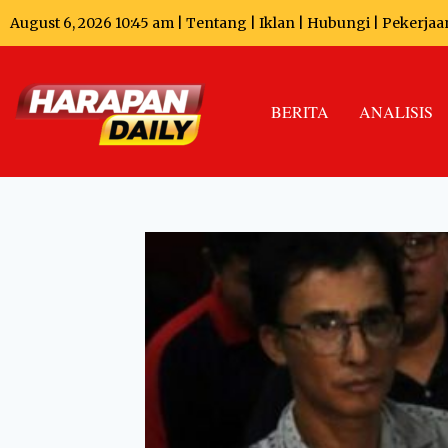
August 6, 2026 10:45 am |
Tentang
|
Iklan
|
Hubungi
|
Pekerjaa
BERITA
ANALISIS