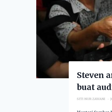
Steven 
buat aud
SITI NUR ZAWANI
J