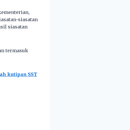
kementerian,
iasatan-siasatan
sil siasatan
lan termasuk
lah kutipan SST