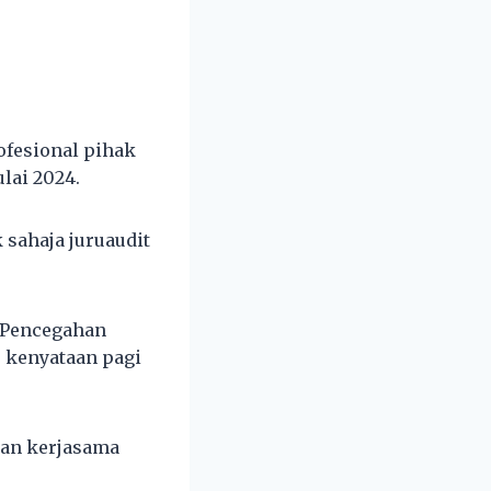
ofesional pihak
lai 2024.
sahaja juruaudit
a Pencegahan
 kenyataan pagi
kan kerjasama