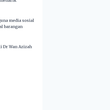
 menarik
guna media sosial
al barangan
i Dr Wan Azizah