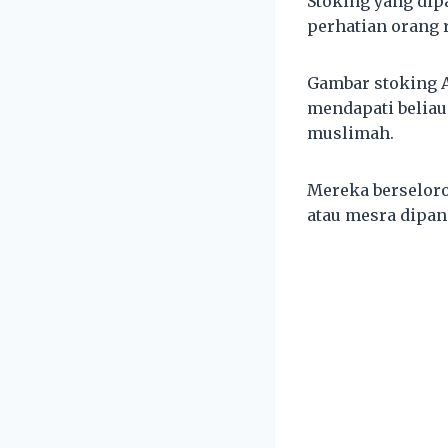
Stoking yang dip
perhatian orang 
Gambar stoking A
mendapati belia
muslimah.
Mereka berselor
atau mesra dipan