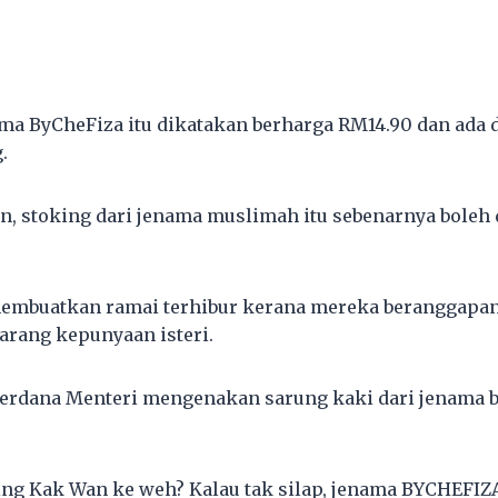
ama ByCheFiza itu dikatakan berharga RM14.90 dan ada d
.
n, stoking dari jenama muslimah itu sebenarnya boleh
membuatkan ramai terhibur kerana mereka beranggapa
arang kepunyaan isteri.
rdana Menteri mengenakan sarung kaki dari jenama bi
ing Kak Wan ke weh? Kalau tak silap, jenama BYCHEFIZA