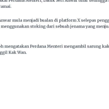
akai Perdana Menteri, Datuk Seri Anwar tular sehingga
ramai.
nwar mula menjadi bualan di platform X selepas peng
u menggunakan stoking dari sebuah jenama yang menju
oh mengatakan Perdana Menteri mengambil sarung kak
ggil Kak Wan.