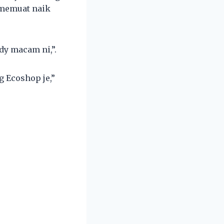
 memuat naik
dy macam ni,”.
g Ecoshop je,”