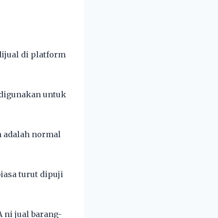
ijual di platform
 digunakan untuk
n adalah normal
asa turut dipuji
 ni jual barang-