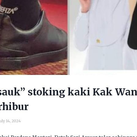
sauk” stoking kaki Kak Wan
rhibur
uly 14, 2024