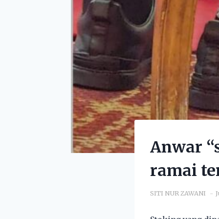
Anwar “
ramai te
SITI NUR ZAWANI
J