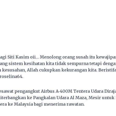
agi Siti Kasim oii… Menolong orang susah itu kewajipan
ng sistem kesihatan kita tidak sempurna tetapi deng
 kesusahan, Allah cukupkan kekurangan kita. Beristif
roselina64.
esawat pengangkut Airbus A-400M Tentera Udara Diraj
diterbangkan ke Pangkalan Udara Al Maza, Mesir untu
dera ke Malaysia bagi menerima rawatan.