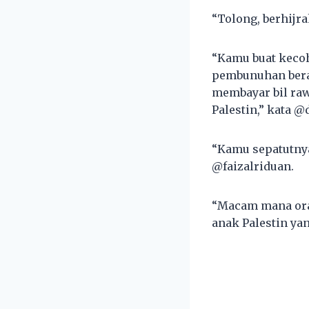
“Tolong, berhijr
“Kamu buat keco
pembunuhan bera
membayar bil raw
Palestin,” kata @
“Kamu sepatutnya
@faizalriduan.
“Macam mana oran
anak Palestin yan