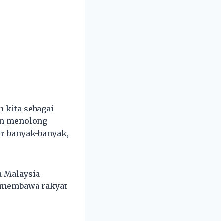
 kita sebagai
an menolong
ar banyak-banyak,
a Malaysia
k membawa rakyat