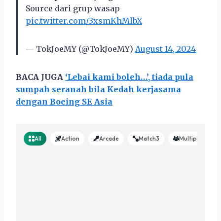
Source dari grup wasap
pic.twitter.com/3xsmKhMlbX
— TokJoeMY (@TokJoeMY)
August 14, 2024
BACA JUGA
‘Lebai kami boleh…’, tiada pula
sumpah seranah bila Kedah kerjasama
dengan Boeing SE Asia