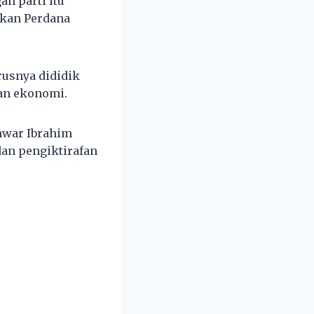
an parti itu
ikan Perdana
usnya dididik
an ekonomi.
nwar Ibrahim
an pengiktirafan