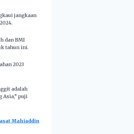
ngkaui jangkaan
2024.
ch dan BMI
k tahun ini.
gahan 2023
nggit adalah
Asia,” puji
iasat Mahiaddin