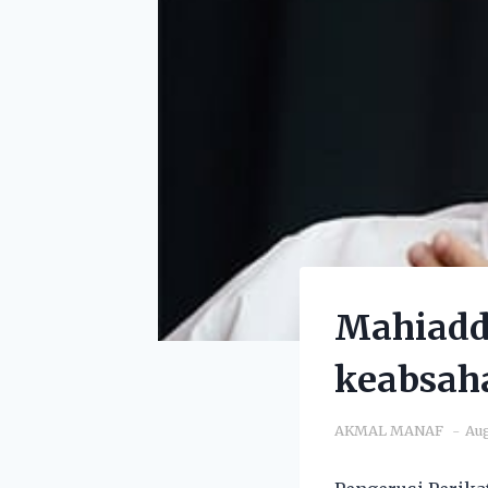
Mahiaddi
keabsah
AKMAL MANAF
Aug