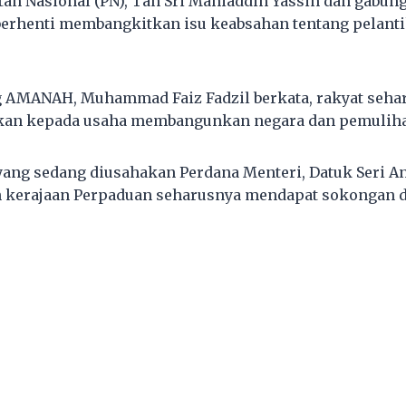
tan Nasional (PN), Tan Sri Mahiaddin Yassin dan gabung
berhenti membangkitkan isu keabsahan tentang pelant
 AMANAH, Muhammad Faiz Fadzil berkata, rakyat sehar
an kepada usaha membangunkan negara dan pemulih
yang sedang diusahakan Perdana Menteri, Datuk Seri A
 kerajaan Perpaduan seharusnya mendapat sokongan d