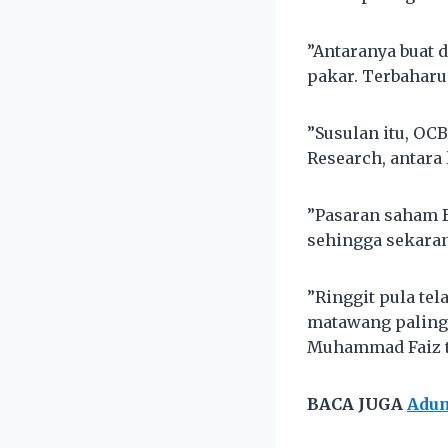
”Antaranya buat 
pakar. Terbaharu
”Susulan itu, OC
Research, antara
”Pasaran saham B
sehingga sekaran
”Ringgit pula te
matawang paling 
Muhammad Faiz t
BACA JUGA
Adun