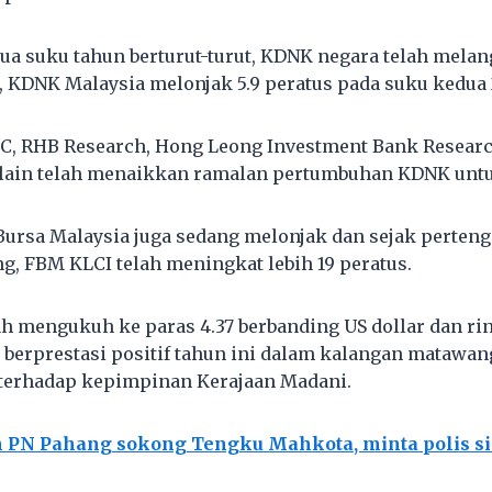
dua suku tahun berturut-turut, KDNK negara telah mela
, KDNK Malaysia melonjak 5.9 peratus pada suku kedua 
BC, RHB Research, Hong Leong Investment Bank Resear
 lain telah menaikkan ramalan pertumbuhan KDNK untu
ursa Malaysia juga sedang melonjak dan sejak perten
g, FBM KLCI telah meningkat lebih 19 peratus.
lah mengukuh ke paras 4.37 berbanding US dollar dan ri
berprestasi positif tahun ini dalam kalangan matawang 
erhadap kepimpinan Kerajaan Madani.
 PN Pahang sokong Tengku Mahkota, minta polis s