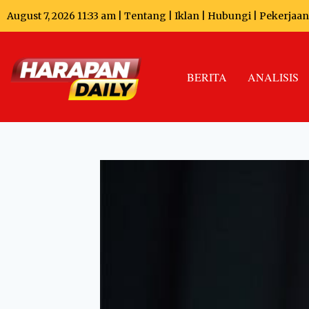
August 7, 2026 11:33 am |
Tentang
|
Iklan
|
Hubungi
|
Pekerjaan
BERITA
ANALISIS