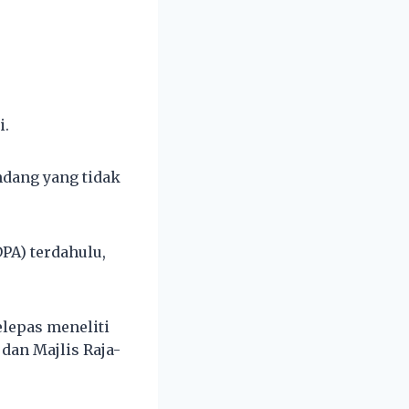
i.
ndang yang tidak
A) terdahulu,
elepas meneliti
dan Majlis Raja-