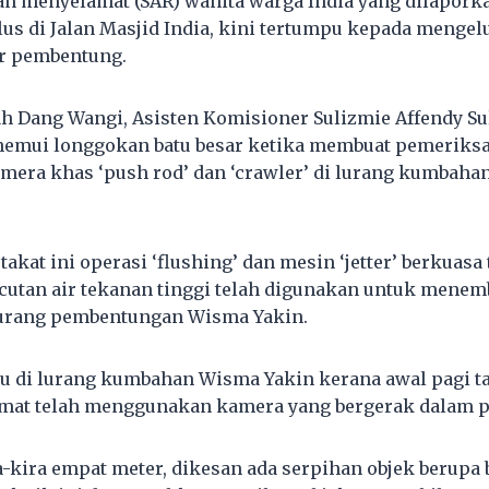
n menyelamat (SAR) wanita warga India yang dilaporka
rlus di Jalan Masjid India, kini tertumpu kepada menge
ir pembentung.
ah Dang Wangi, Asisten Komisioner Sulizmie Affendy Su
emui longgokan batu besar ketika membuat pemeriks
era khas ‘push rod’ dan ‘crawler’ di lurang kumbaha
etakat ini operasi ‘flushing’ dan mesin ‘jetter’ berkuasa
pacutan air tekanan tinggi telah digunakan untuk mene
lurang pembentungan Wisma Yakin.
pu di lurang kumbahan Wisma Yakin kerana awal pagi ta
mat telah menggunakan kamera yang bergerak dalam 
-kira empat meter, dikesan ada serpihan objek berupa ba