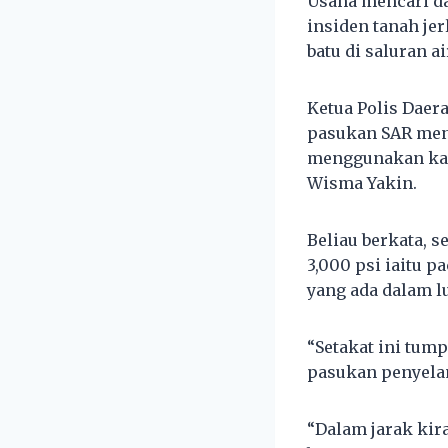
Usaha mencari da
insiden tanah je
batu di saluran a
Ketua Polis Daer
pasukan SAR men
menggunakan kam
Wisma Yakin.
Beliau berkata, s
3,000 psi iaitu 
yang ada dalam 
“Setakat ini tum
pasukan penyela
“Dalam jarak kira