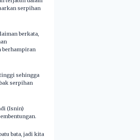
n terjatuh dalam
luarkan serpihan
laiman berkata,
aan
n berhampiran
 tinggi sehingga
mbak serpihan
di (Isnin)
pembentungan.
tu bata, jadi kita