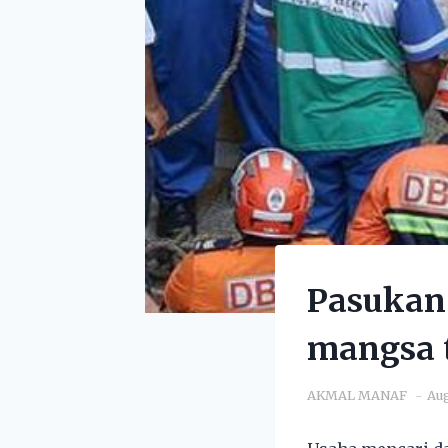
Pasukan 
mangsa t
AKMAL MANAF
Aug