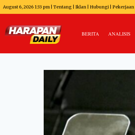
August 6, 2026 1:33 pm |
Tentang
|
Iklan
|
Hubungi
|
Pekerjaan
BERITA
ANALISIS