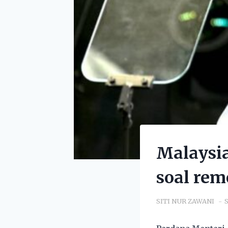
Malaysia
soal rem
SITI NUR ZAWANI
S