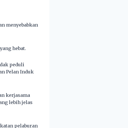
akan menyebabkan
yang hebat.
idak peduli
an Pelan Induk
an kerjasama
ng lebih jelas
katan pelaburan