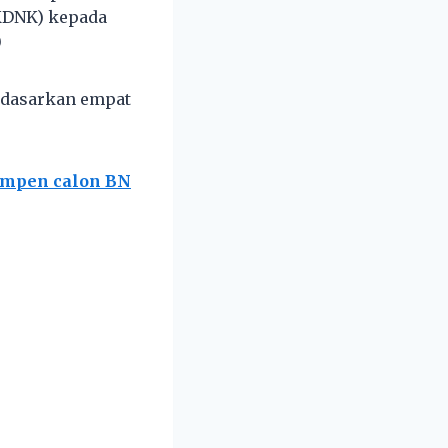
KDNK) kepada
0
rdasarkan empat
empen calon BN