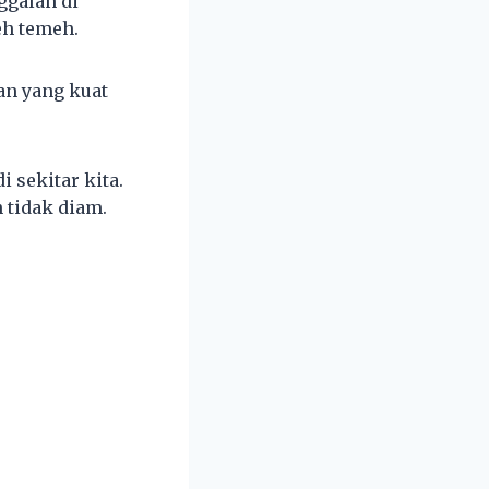
ggalan di
eh temeh.
an yang kuat
 sekitar kita.
 tidak diam.