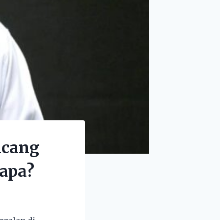
ncang
iapa?