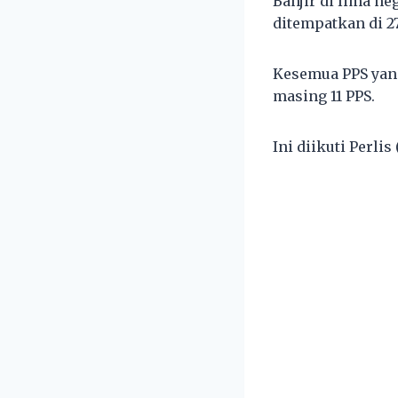
Banjir di lima n
ditempatkan di 2
Kesemua PPS yang
masing 11 PPS.
Ini diikuti Perli