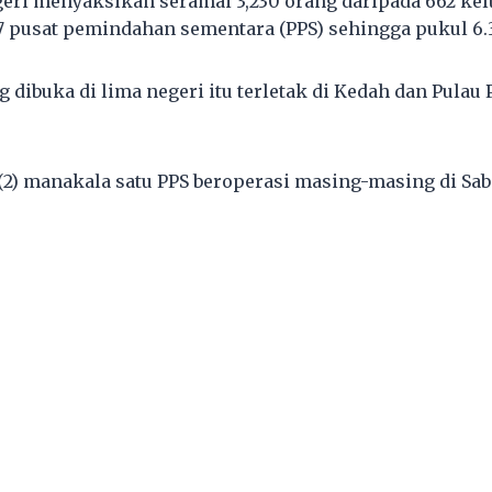
egeri menyaksikan seramai 3,230 orang daripada 662 ke
7 pusat pemindahan sementara (PPS) sehingga pukul 6.3
 dibuka di lima negeri itu terletak di Kedah dan Pulau
s (2) manakala satu PPS beroperasi masing-masing di Sa