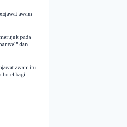
penjawat awam
.
 merujuk pada
omanwel” dan
njawat awam itu
 hotel bagi