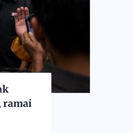
ak
, ramai