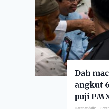
Dah mac
angkut 6
puji PM
Harapandaily
Septe