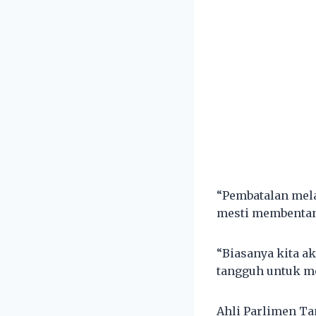
“Pembatalan melal
mesti membentan
“Biasanya kita a
tangguh untuk me
Ahli Parlimen Ta