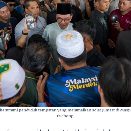
kerumuni penduduk tempatan yang menunaikan solat Jumaat di Masji
Puchong.