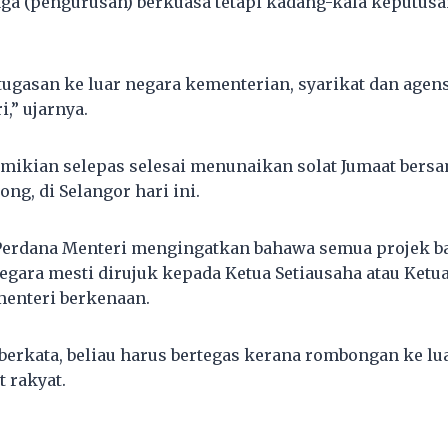
ga (pengurusan) berkuasa tetapi kadang-kala keputus
tugasan ke luar negara kementerian, syarikat dan agens
,” ujarnya.
mikian selepas selesai menunaikan solat Jumaat bersa
ng, di Selangor hari ini.
 Perdana Menteri mengingatkan bahawa semua projek b
negara mesti dirujuk kepada Ketua Setiausaha atau Ketu
menteri berkenaan.
berkata, beliau harus bertegas kerana rombongan ke lu
 rakyat.