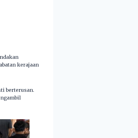
tindakan
abatan kerajaan
ti berterusan.
engambil