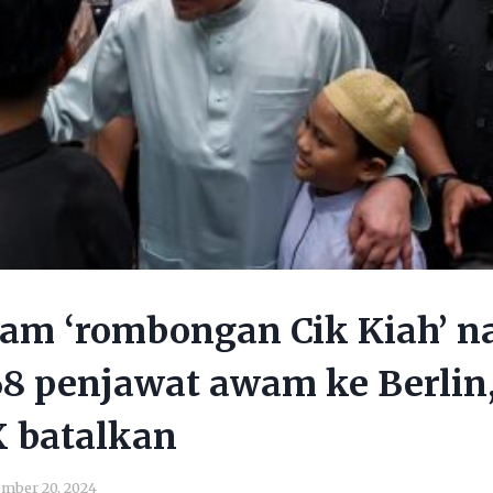
am ‘rombongan Cik Kiah’ n
8 penjawat awam ke Berlin
X batalkan
mber 20, 2024