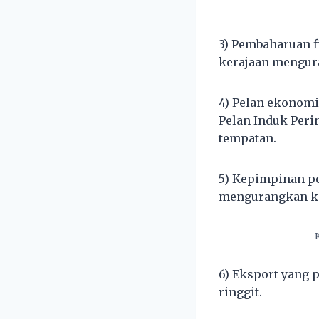
3) Pembaharuan f
kerajaan mengura
4) Pelan ekonomi
Pelan Induk Peri
tempatan.
5) Kepimpinan po
mengurangkan keb
6) Eksport yang
ringgit.