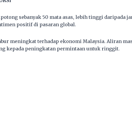
URSI
ipotong sebanyak 50 mata asas, lebih tinggi daripada j
imen positif di pasaran global.
abur meningkat terhadap ekonomi Malaysia. Aliran ma
g kepada peningkatan permintaan untuk ringgit.