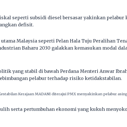
iskal seperti subsidi diesel bersasar yakinkan pelabu
ngkan defisit.
 utama Malaysia seperti Pelan Hala Tuju Peralihan Ten
ndustrian Baharu 2030 galakkan kemasukan modal dal
litik yang stabil di bawah Perdana Menteri Anwar Ibra
imbangan pelabur terhadap risiko ketidakstabilan.
Kestabilan Kerajaan MADANI diterajui PMX menyakinkan pelabur asing
 pulih serta pertumbuhan ekonomi yang kukuh menyo