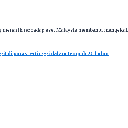
ng menarik terhadap aset Malaysia membantu mengekal
git di paras tertinggi dalam tempoh 20 bulan