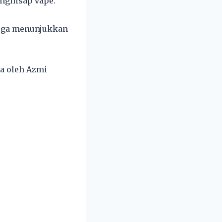
nghisap vape.
juga menunjukkan
wa oleh Azmi