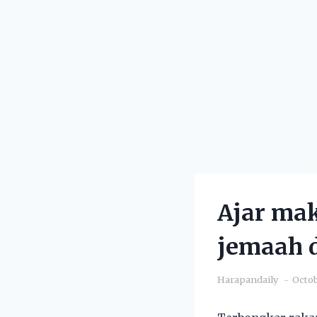
Ajar mak
jemaah d
Harapandaily
Octob