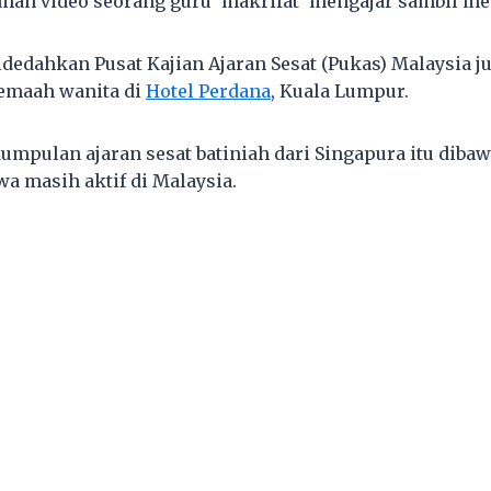
an video seorang guru ‘makrifat’ mengajar sambil me
edahkan Pusat Kajian Ajaran Sesat (Pukas) Malaysia 
jemaah wanita di
Hotel Perdana
, Kuala Lumpur.
umpulan ajaran sesat batiniah dari Singapura itu diba
wa masih aktif di Malaysia.