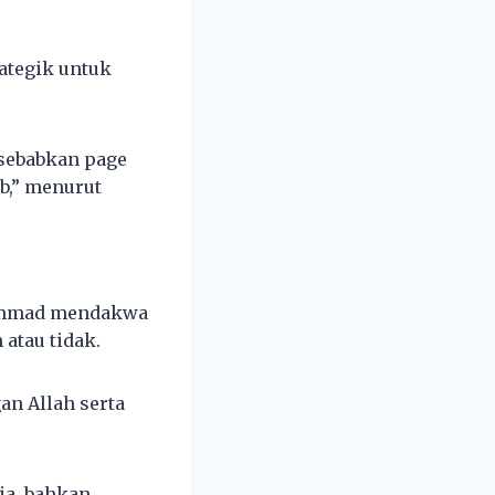
rategik untuk
isebabkan page
b,” menurut
hammad mendakwa
atau tidak.
an Allah serta
ia, bahkan