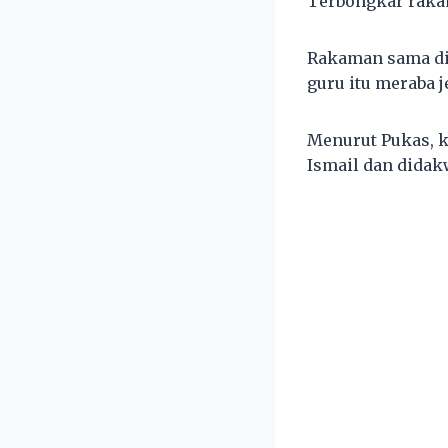
Terbongkar rakam
Rakaman sama did
guru itu meraba 
Menurut Pukas, k
Ismail dan didak