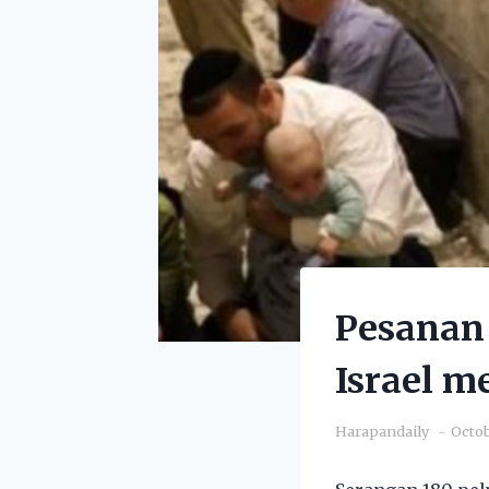
Pesanan 
Israel m
Harapandaily
Octob