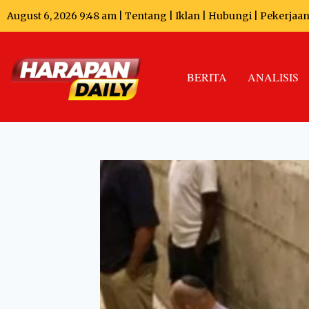
August 6, 2026 9:48 am |
Tentang
|
Iklan
|
Hubungi
|
Pekerjaa
BERITA
ANALISIS