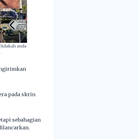
 “Adakah anda
.
engirimkan
era pada skrin
etapi sebahagian
ilancarkan.