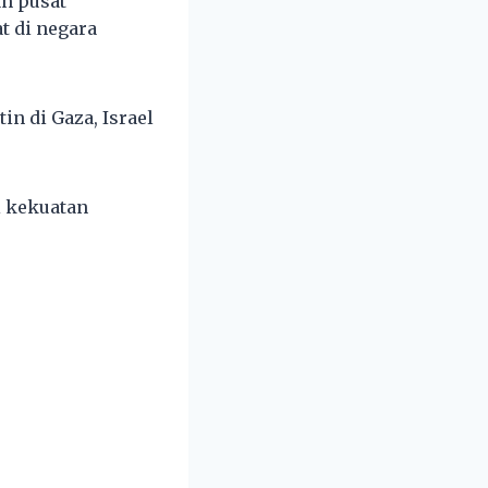
an pusat
t di negara
n di Gaza, Israel
i kekuatan