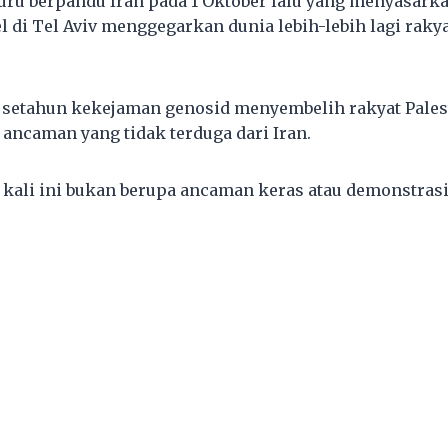
uru berpandu Iran pada 1 Oktober lalu yang menyasark
l di Tel Aviv menggegarkan dunia lebih-lebih lagi rakya
setahun kekejaman genosid menyembelih rakyat Palesti
ancaman yang tidak terduga dari Iran.
kali ini bukan berupa ancaman keras atau demonstras