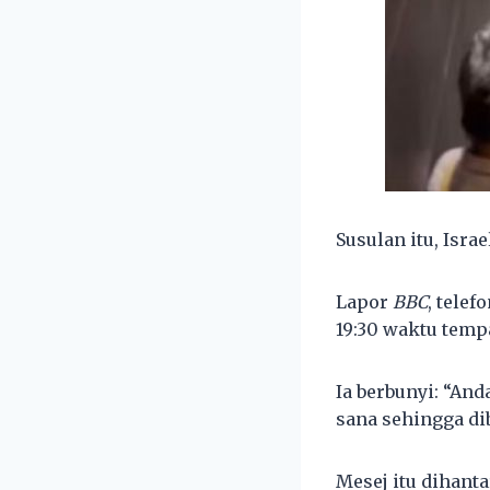
Susulan itu, Isr
Lapor
BBC
, tele
19:30 waktu temp
Ia berbunyi: “An
sana sehingga dib
Mesej itu dihant