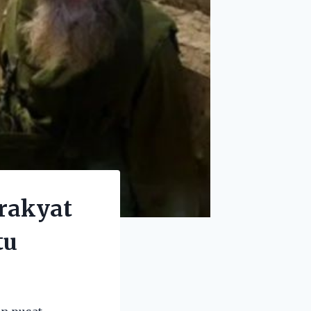
 rakyat
tu