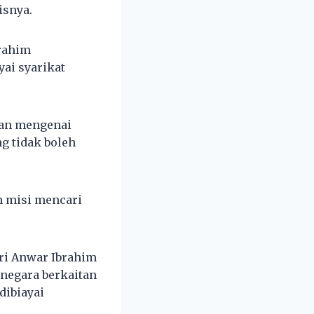
isnya.
brahim
ai syarikat
kan mengenai
g tidak boleh
m misi mencari
ri Anwar Ibrahim
negara berkaitan
dibiayai