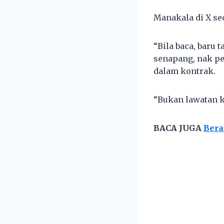
Manakala di X seo
“Bila baca, baru 
senapang, nak p
dalam kontrak.
“Bukan lawatan ke
BACA JUGA
Bera