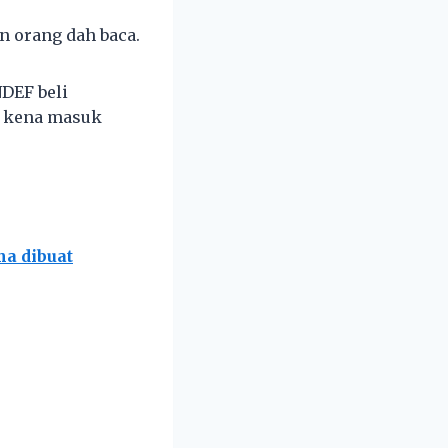
an orang dah baca.
NDEF beli
n kena masuk
a dibuat