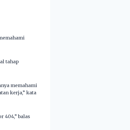
k memahami
al tahap
nuhnya memahami
tan kerja,” kata
r 404,” balas