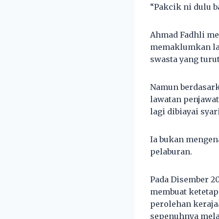
“Pakcik ni dulu b
Ahmad Fadhli mem
memaklumkan lawa
swasta yang turu
Namun berdasarka
lawatan penjawat
lagi dibiayai syar
Ia bukan mengena
pelaburan.
Pada Disember 2
membuat ketetap
perolehan kerajaa
sepenuhnya melal