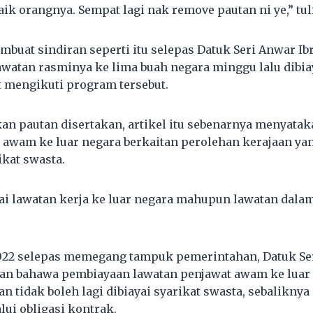
aik orangnya. Sempat lagi nak remove pautan ni ye,” tul
buat sindiran seperti itu selepas Datuk Seri Anwar I
tan rasminya ke lima buah negara minggu lalu dibiay
t mengikuti program tersebut.
n pautan disertakan, artikel itu sebenarnya menyata
 awam ke luar negara berkaitan perolehan kerajaan yan
ikat swasta.
i lawatan kerja ke luar negara mahupun lawatan dala
022 selepas memegang tampuk pemerintahan, Datuk Se
an bahawa pembiayaan lawatan penjawat awam ke luar 
n tidak boleh lagi dibiayai syarikat swasta, sebaliknya 
ui obligasi kontrak.