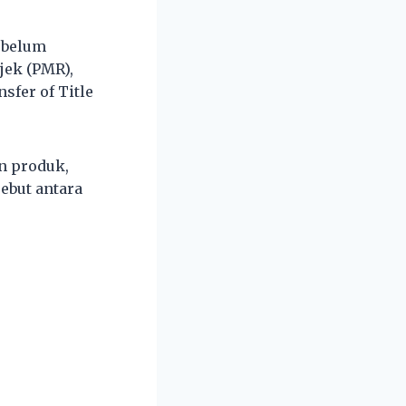
ebelum
jek (PMR),
sfer of Title
n produk,
ebut antara