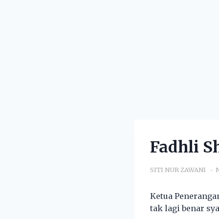
Fadhli S
SITI NUR ZAWANI
N
Ketua Penerangan
tak lagi benar sy