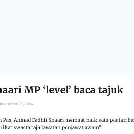
haari MP ‘level’ baca tajuk
ovember 23, 2024
 Pas, Ahmad Fadhli Shaari memuat naik satu pautan be
arikat swasta taja lawatan penjawat awam”.