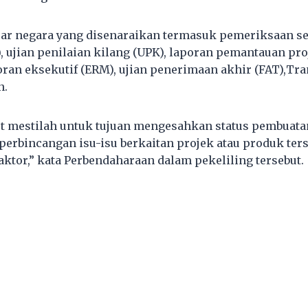
uar negara yang disenaraikan termasuk pemeriksaan s
, ujian penilaian kilang (UPK), laporan pemantauan pro
ran eksekutif (ERM), ujian penerimaan akhir (FAT),Tran
n.
t mestilah untuk tujuan mengesahkan status pembuata
erbincangan isu-isu berkaitan projek atau produk ters
aktor,” kata Perbendaharaan dalam pekeliling tersebut.