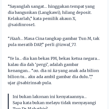
“Sayanglah sangat… hinggakan tempat yang
dia bangunkan (Langkawi), hilang deposit.
Kelakarlah,” kata pemilik akaun X,
@saidinrose1.
“
Haah
… Masa Cina tangkap gambar Tun M, tak
pula meratib DAP,” perli @izwaf_77.
“Ye la… dia kan bekas PM, bekas ketua negara…
kalau dia dah ‘pergi’, adalah gambar
kenangan… “
oo
.. dia ni
ka
yang anak ada bilion
bilion tu… aku ada ambil gambar dia dulu..”,”
ujar @sabirinsab pula.
Ini bukan lakonan ini kenyataannya…
Sapa kata bukan melayu tidak menyayangi
Tun Dr Mahathir?