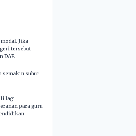
 modal. Jika
geri tersebut
n DAP.
ah semakin subur
i lagi
peranan para guru
endidikan