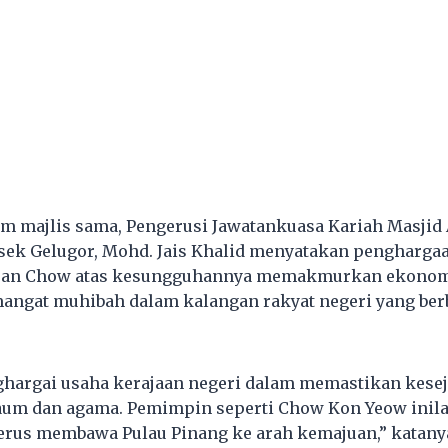
m majlis sama, Pengerusi Jawatankuasa Kariah Masjid
ek Gelugor, Mohd. Jais Khalid menyatakan penghargaa
ran Chow atas kesungguhannya memakmurkan ekonomi
ngat muhibah dalam kalangan rakyat negeri yang ber
hargai usaha kerajaan negeri dalam memastikan kesej
aum dan agama. Pemimpin seperti Chow Kon Yeow inila
erus membawa Pulau Pinang ke arah kemajuan,” katan