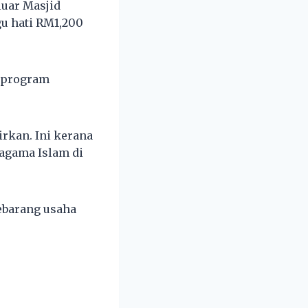
luar Masjid
u hati RM1,200
i program
irkan. Ini kerana
agama Islam di
ebarang usaha