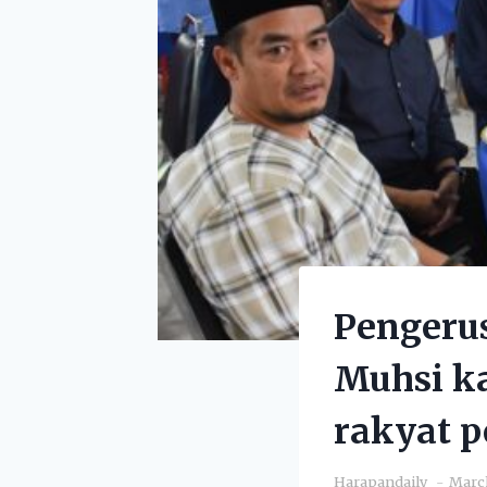
Pengerus
Muhsi k
rakyat p
Harapandaily
March