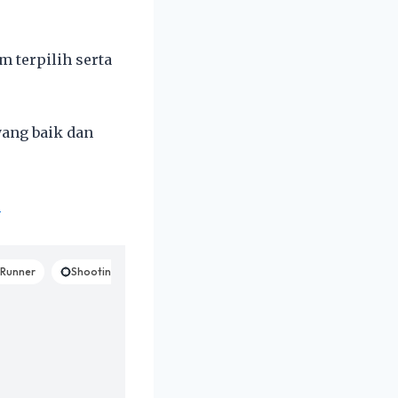
m terpilih serta
yang baik dan
k