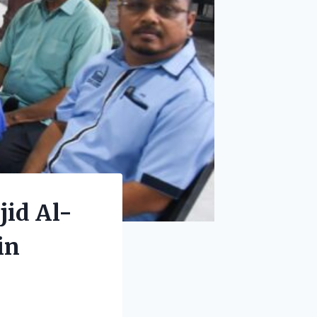
id Al-
in