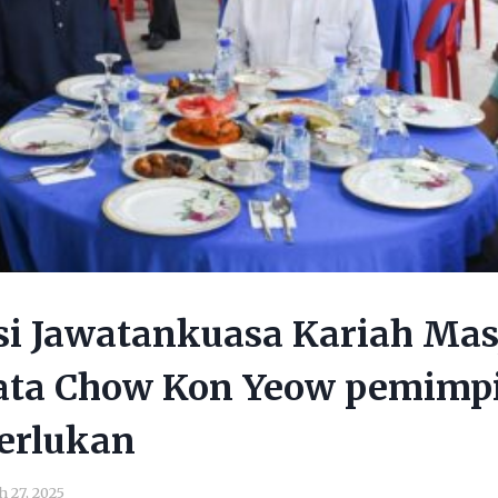
i Jawatankuasa Kariah Masj
ata Chow Kon Yeow pemimp
erlukan
 27, 2025