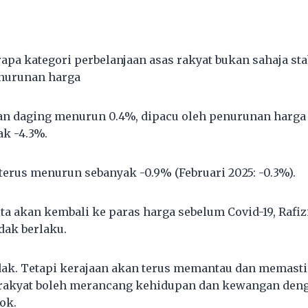
berapa kategori perbelanjaan asas rakyat bukan sahaja sta
nurunan harga
an daging menurun 0.4%, dipacu oleh penurunan harga
k -4.3%.
terus menurun sebanyak -0.9% (Februari 2025: -0.3%).
a akan kembali ke paras harga sebelum Covid-19, Rafiz
idak berlaku.
idak. Tetapi kerajaan akan terus memantau dan memasti
rakyat boleh merancang kehidupan dan kewangan denga
ok.