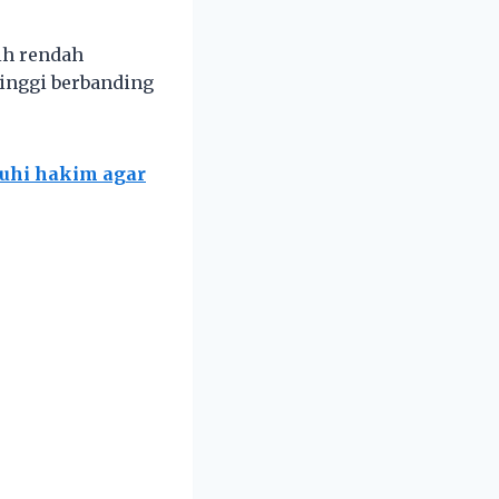
bih rendah
 tinggi berbanding
ruhi hakim agar