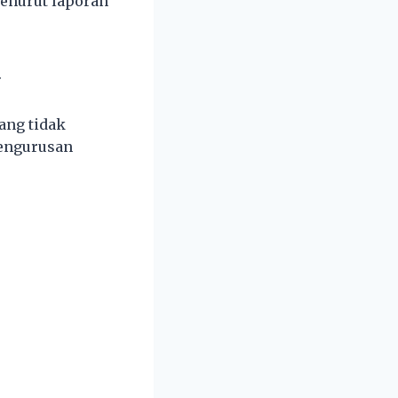
menurut laporan
.
ang tidak
pengurusan