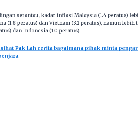
ingan serantau, kadar inflasi Malaysia (1.4 peratus) le
na (1.8 peratus) dan Vietnam (3.1 peratus), namun lebih
atus) dan Indonesia (1.0 peratus).
sihat Pak Lah cerita bagaimana pihak minta penga
penjara