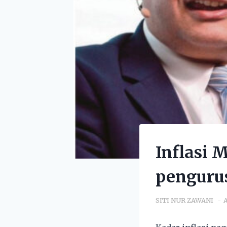
Inflasi 
penguru
SITI NUR ZAWANI
A