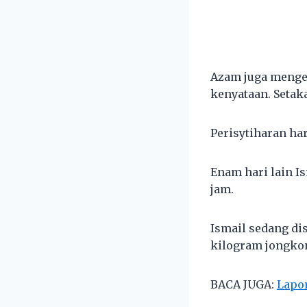
Azam juga menge
kenyataan. Setak
Perisytiharan har
Enam hari lain I
jam.
Ismail sedang di
kilogram jongkon
BACA JUGA:
Lapor