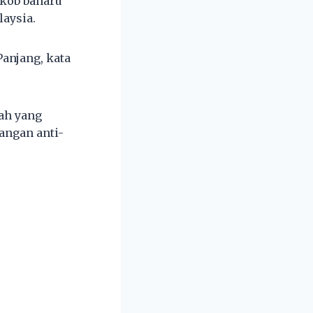
akob baharu
laysia.
Panjang, kata
ah yang
dangan anti-