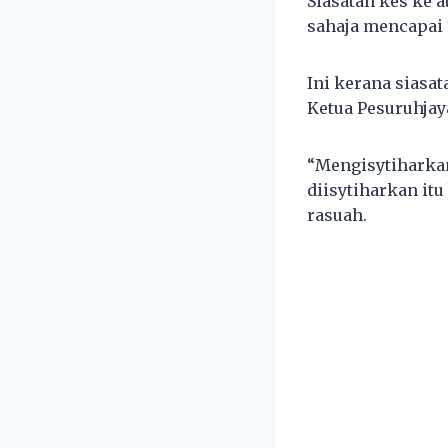
Siasatan kes ke 
sahaja mencapai 
Ini kerana siasa
Ketua Pesuruhjay
“Mengisytiharkan
diisytiharkan itu
rasuah.