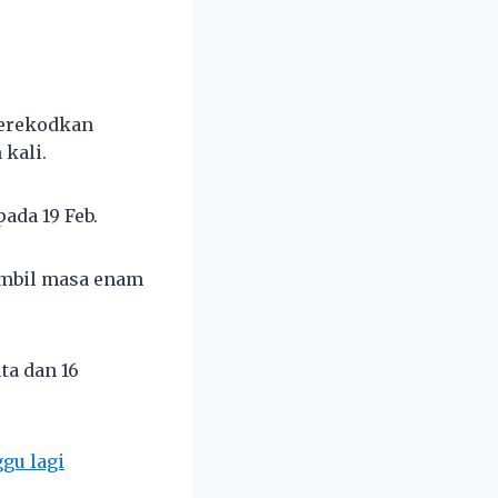
merekodkan
kali.
ada 19 Feb.
gambil masa enam
ta dan 16
gu lagi