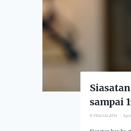
Siasatan
sampai 1
K PRAGALATH
Apri