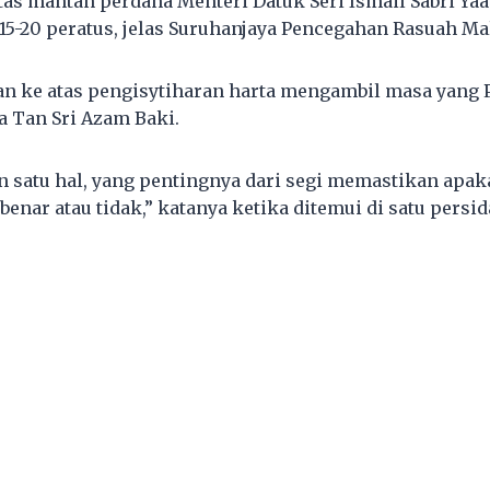
atas mantan perdana Menteri Datuk Seri Ismail Sabri Ya
15-20 peratus, jelas Suruhanjaya Pencegahan Rasuah Ma
tan ke atas pengisytiharan harta mengambil masa yang 
a Tan Sri Azam Baki.
 satu hal, yang pentingnya dari segi memastikan apak
 benar atau tidak,” katanya ketika ditemui di satu persi