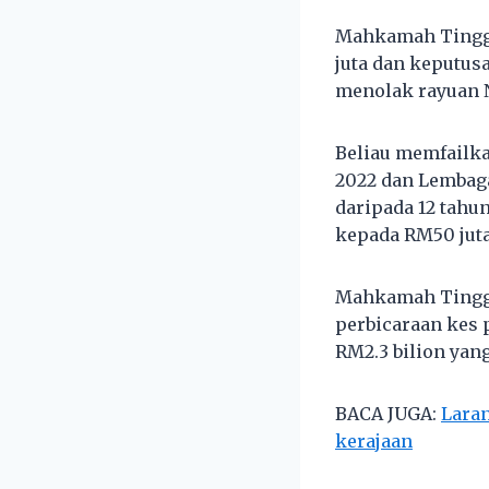
Mahkamah Tinggi
juta dan keputus
menolak rayuan N
Beliau memfailk
2022 dan Lemba
daripada 12 tahu
kepada RM50 juta
Mahkamah Tinggi
perbicaraan kes
RM2.3 bilion yang
BACA JUGA:
Laran
kerajaan