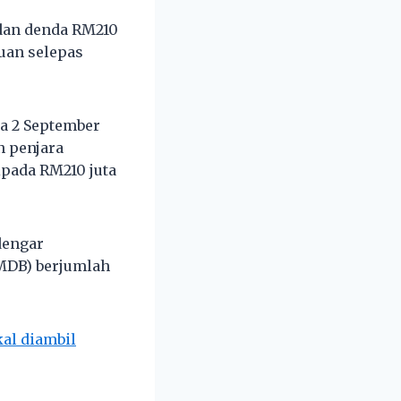
dan denda RM210
uan selepas
a 2 September
 penjara
pada RM210 juta
dengar
MDB) berjumlah
kal diambil