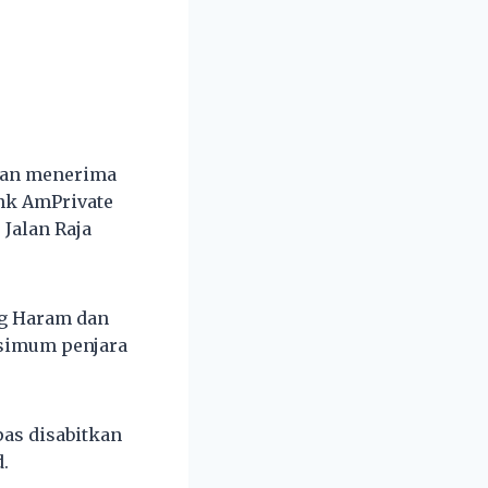
duhan menerima
ank AmPrivate
Jalan Raja
ng Haram dan
simum penjara
pas disabitkan
.