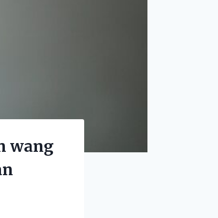
n wang
an