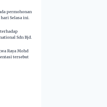
 ada permohonan
ari Selasa ini.
 terhadap
ational Sdn Bjd.
akwa Raya Mohd
ntasi tersebut