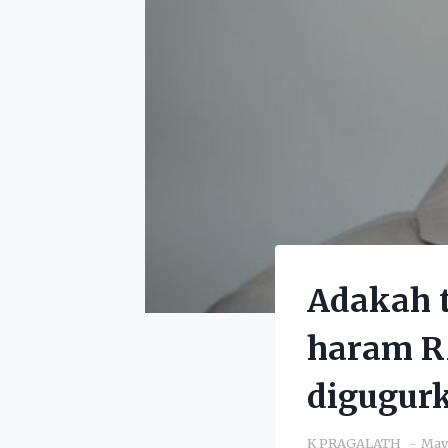
Adakah 
haram RM
digugur
K PRAGALATH
May 