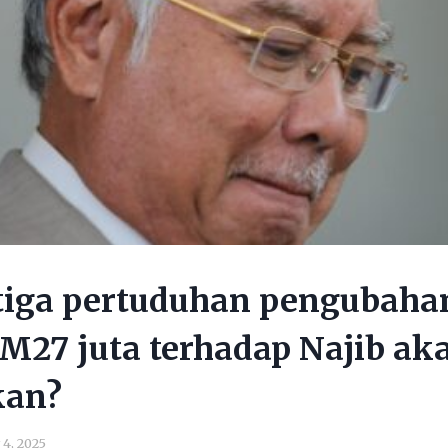
tiga pertuduhan pengubaha
27 juta terhadap Najib ak
kan?
4, 2025