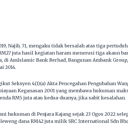
019, Najib, 71, mengaku tidak bersalah atas tiga pertu
M27 juta hasil kegiatan haram menerusi tiga akaun b
, di AmIslamic Bank Berhad, Bangunan Ambank Group, 
ai 2014.
ikut Seksyen 4(1)(a) Akta Pencegahan Pengubahan Wa
biayaan Keganasan 2001 yang membawa hukuman mak
enda RM5 juta atau kedua-duanya, jika sabit kesalahan.
lani hukuman di Penjara Kajang sejak 23 Ogos 2022 sele
eweng dana RM42 juta milik SRC International Sdn Bhd