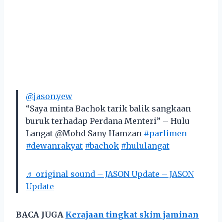
@jason.yew
“Saya minta Bachok tarik balik sangkaan
buruk terhadap Perdana Menteri” – Hulu
Langat @Mohd Sany Hamzan
#parlimen
#dewanrakyat
#bachok
#hululangat
♬ original sound – JASON Update – JASON
Update
BACA JUGA
Kerajaan tingkat skim jaminan