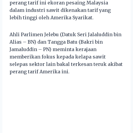
perang tarif ini ekoran pesaing Malaysia
dalam industri sawit dikenakan tarif yang
lebih tinggi oleh Amerika Syarikat.
Ahli Parlimen Jelebu (Datuk Seri Jalaluddin bin
Alias – BN) dan Tangga Batu (Bakri bin
Jamaluddin – PN) meminta kerajaan
memberikan fokus kepada kelapa sawit
selepas sektor lain bakal terkesan teruk akibat
perang tarif Amerika ini.