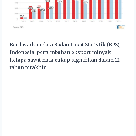
Berdasarkan data Badan Pusat Statistik (BPS),
Indonesia, pertumbuhan eksport minyak
kelapa sawit naik cukup signifikan dalam 12
tahun terakhir.