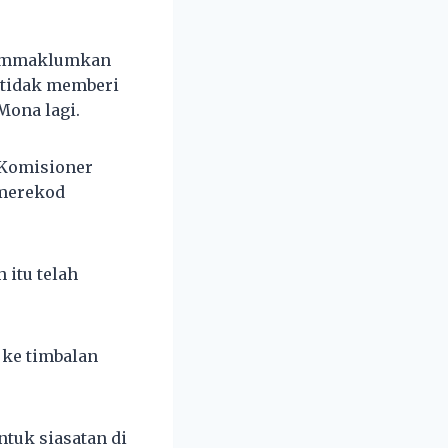
lu mmaklumkan
 tidak memberi
Mona lagi.
 Komisioner
 merekod
 itu telah
 ke timbalan
ntuk siasatan di