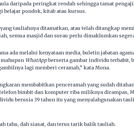
la daripada peringkat rendah sehingga tamat pengaji
 belajar pondok, kitab atau kursus.
a yang tauliahnya ditamatkan, atau telah ditangkap me
iah, semua masjid dan surau perlu dimaklumkan segera
ma ada melalui kenyataan media, buletin jabatan agama
el mahupun
WhatApp
berserta gambar individu terbabit,
ambilnya lagi memberi ceramah,” kata Mona.
gkaran membabitkan penceramah yang sudah ditahan 
n telefon bimbit dan komputer riba miliknya dirampas, 
dividu berusia 39 tahun itu yang menyalahgunakan tauli
h tahu, dah siasat, dan terus tarik balik tauliah.