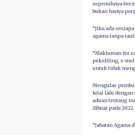
sepenuhnya bermu
bukan hanya pergi
“Jika ada sesiap
agama tanpa taul
“Makluman itu sa
pekeliling, e-m
untuk tidak meng
Mengulas pembon
Julai lalu denga
aduan tentang in
dibuat pada 2022.
“Jabatan Agama da