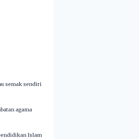
au semak sendiri
jabatan agama
rpendidikan Islam