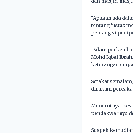
dan masjid-masji
“Apakah ada dal
tentang ‘ustaz m
peluang si penip
Dalam perkembang
Mohd Iqbal Ibrah
keterangan empat
Setakat semalam,
dirakam percaka
Menurutnya, kes 
pendakwa raya d
Suspek kemudian 