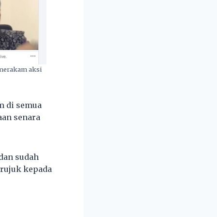
n merakam aksi
m di semua
aan senara
 dan sudah
rujuk kepada