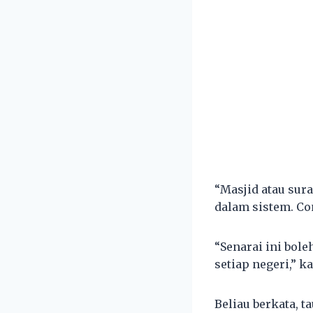
“⁠Masjid atau su
dalam sistem. Co
“⁠Senarai ini bo
setiap negeri,” 
Beliau berkata, t