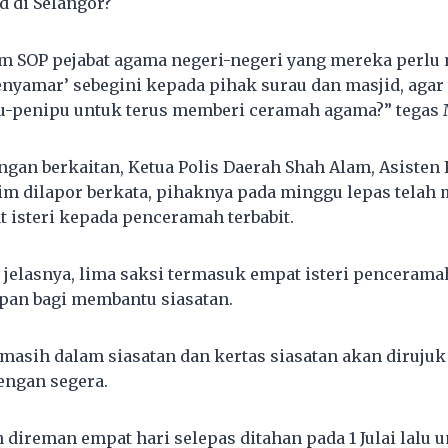
d di Selangor?
am SOP pejabat agama negeri-negeri yang mereka per
enyamar’ sebegini kepada pihak surau dan masjid, agar
u-penipu untuk terus memberi ceramah agama?” tegas 
an berkaitan, Ketua Polis Daerah Shah Alam, Asisten
im dilapor berkata, pihaknya pada minggu lepas telah
 isteri kepada penceramah terbabit.
 jelasnya, lima saksi termasuk empat isteri penceramah
pan bagi membantu siasatan.
masih dalam siasatan dan kertas siasatan akan dirujuk
engan segera.
direman empat hari selepas ditahan pada 1 Julai lalu u