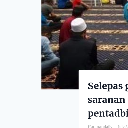
Selepas 
saranan
pentadbi
Harapandaily
July 8