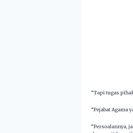
“Tapi tugas pihak
“Pejabat Agama ya
“Persoalannya, j