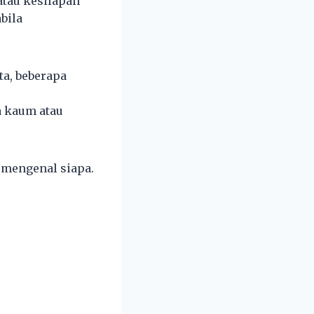
atau kesilapan
bila
ta, beberapa
a kaum atau
 mengenal siapa.