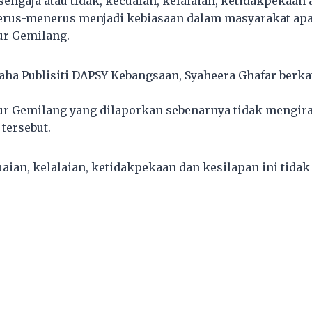
engaja atau tidak, kecuaian, kelalaian, ketidakpekaan 
 terus-menerus menjadi kebiasaan dalam masyarakat apa
ur Gemilang.
aha Publisiti DAPSY Kebangsaan, Syaheera Ghafar berka
ur Gemilang yang dilaporkan sebenarnya tidak mengir
tersebut.
aian, kelalaian, ketidakpekaan dan kesilapan ini tidak