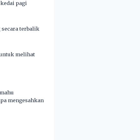
 kedai pagi
 secara terbalik
untuk melihat
g mahu
anpa mengesahkan