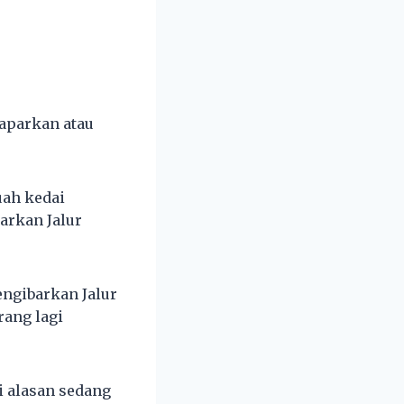
maparkan atau
uah kedai
arkan Jalur
engibarkan Jalur
rang lagi
i alasan sedang