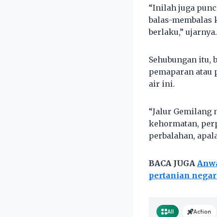
“Inilah juga pun
balas-membalas k
berlaku,” ujarnya.
Sehubungan itu, 
pemaparan atau 
air ini.
“Jalur Gemilang 
kehormatan, perp
perbalahan, apal
BACA JUGA
Anwa
pertanian negar