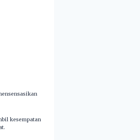
 mensensasikan
ambil kesempatan
t.