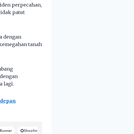
siden perpecahan,
idak patut
ka dengan
 kemegahan tanah
ambang
 dengan
 lagi.
 depan