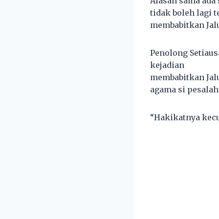
Alasan sama ada s
tidak boleh lagi
membabitkan Jal
Penolong Setiaus
kejadian
membabitkan Jal
agama si pesalah 
“Hakikatnya kecu