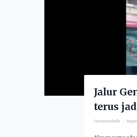
Jalur Gem
terus ja
Harapandaily
Augus