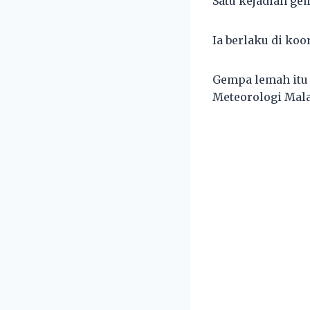
Satu kejadian ge
Ia berlaku di koo
Gempa lemah itu 
Meteorologi Mala