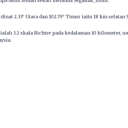
mpa bumi lemah sekali melanda Segamat, Johor.
rdinat 2.33° Utara dan 102.79° Timur iaitu 18 km selatan
ialah 3.2 skala Richter pada kedalaman 10 kilometer, 
ysia.