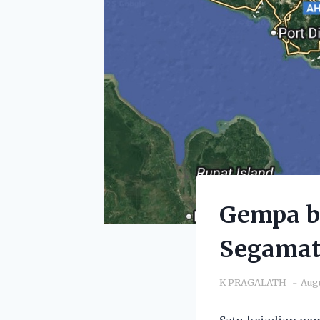
Gempa b
Segama
K PRAGALATH
Augu