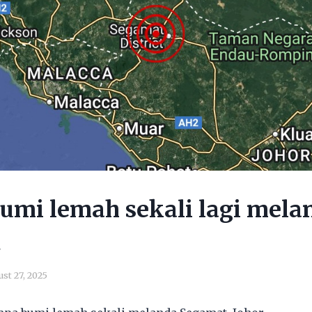
umi lemah sekali lagi mela
t
st 27, 2025