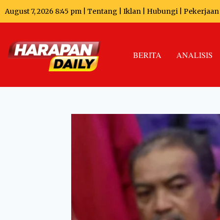
August 7, 2026 8:45 pm |
Tentang
|
Iklan
|
Hubungi
|
Pekerjaan
BERITA
ANALISIS