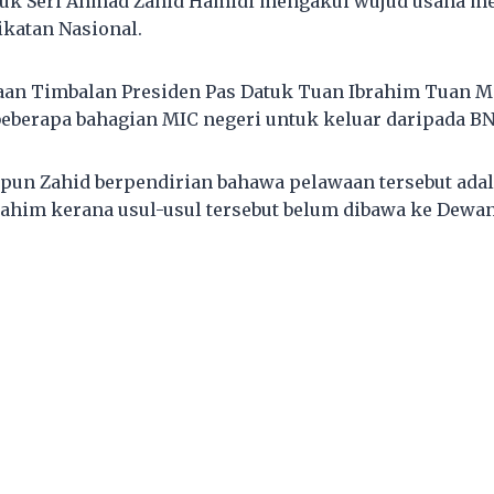
tuk Seri Ahmad Zahid Hamidi mengakui wujud usaha 
ikatan Nasional.
aan Timbalan Presiden Pas Datuk Tuan Ibrahim Tuan M
beberapa bahagian MIC negeri untuk keluar daripada BN
pun Zahid berpendirian bahawa pelawaan tersebut ada
rahim kerana usul-usul tersebut belum dibawa ke Dewan