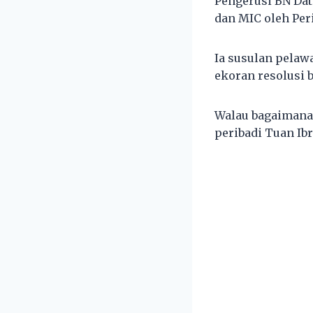
Pengerusi BN Da
dan MIC oleh Per
Ia susulan pelaw
ekoran resolusi 
Walau bagaimana
peribadi Tuan Ib