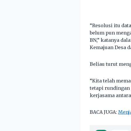
“Resolusi itu da
belum pun menga
BN,” katanya da
Kemajuan Desa d
Beliau turut men
“Kita telah mem
tetapi rundinga
kerjasama antara
BACA JUGA:
Menja