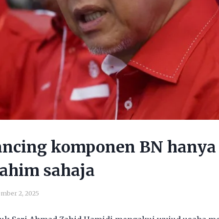
ancing komponen BN hanya
rahim sahaja
mber 2, 2025