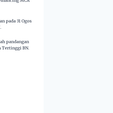
memancing MCA
an pada 31 Ogos
.
lah pandangan
 Tertinggi BN.