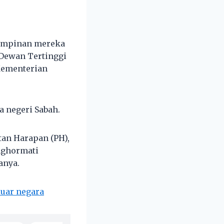
 pimpinan mereka
Dewan Tertinggi
Kementerian
a negeri Sabah.
an Harapan (PH),
nghormati
anya.
luar negara