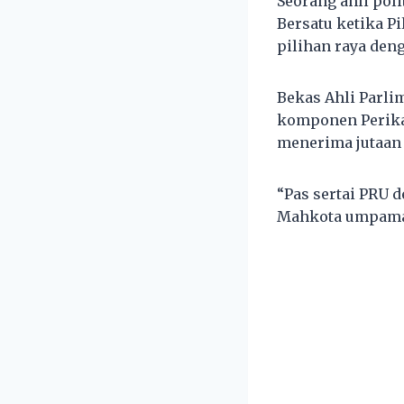
Seorang ahli pol
Bersatu ketika P
pilihan raya deng
Bekas Ahli Parli
komponen Perika
menerima jutaan 
“Pas sertai PRU 
Mahkota umpamany