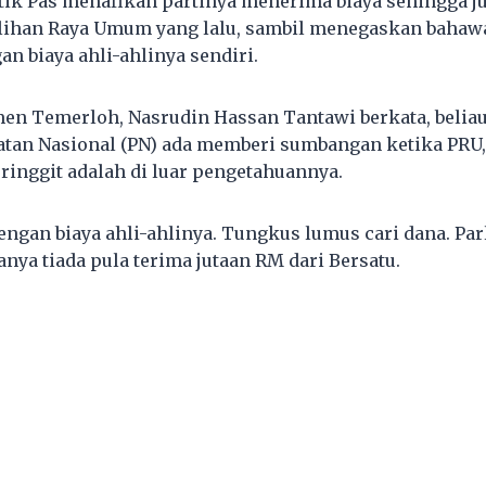
itik Pas menafikan partinya menerima biaya sehingga ju
ilihan Raya Umum yang lalu, sambil menegaskan bahaw
an biaya ahli-ahlinya sendiri.
men Temerloh, Nasrudin Hassan Tantawi berkata, beliau
tan Nasional (PN) ada memberi sumbangan ketika PR
ringgit adalah di luar pengetahuannya.
dengan biaya ahli-ahlinya. Tungkus lumus cari dana. Pa
a tiada pula terima jutaan RM dari Bersatu.