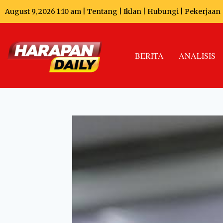
August 9, 2026 1:10 am |
Tentang
|
Iklan
|
Hubungi
|
Pekerjaan
BERITA
ANALISIS