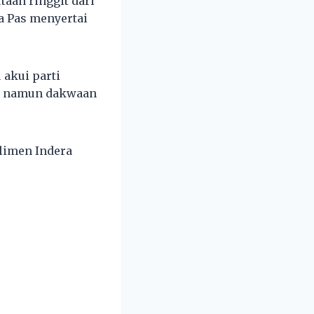
taan ringgit dari
a Pas menyertai
 akui parti
U, namun dakwaan
rlimen Indera