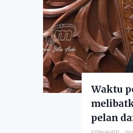
Waktu p
melibatk
pelan da
K PRAGALATH
Octo