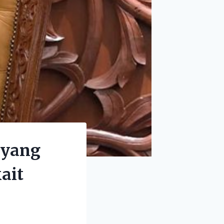
 yang
ait