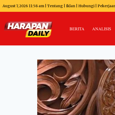
August 7, 2026 11:58 am |
Tentang
|
Iklan
|
Hubungi
|
Pekerjaa
BERITA
ANALISIS