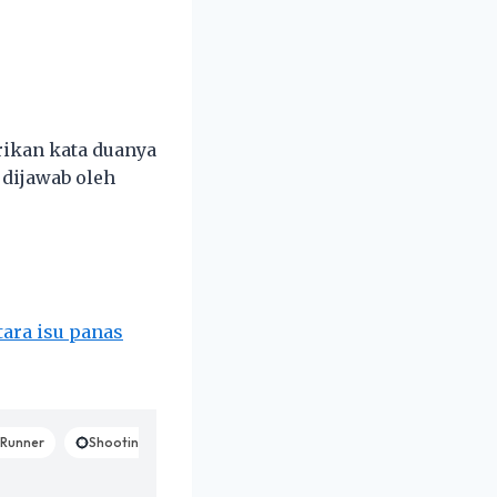
rikan kata duanya
 dijawab oleh
ara isu panas