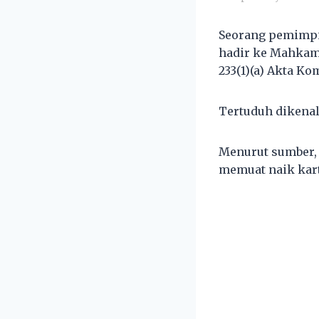
Seorang pemimpin
hadir ke Mahkama
233(1)(a) Akta K
Tertuduh dikenal
Menurut sumber, 
memuat naik kart