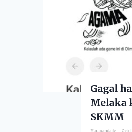
Gagal h
Melaka 
SKMM
Harapandaily
Octob