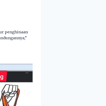
sur penghinaan
kandungannya,”