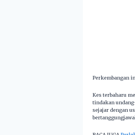
Perkembangan ini
Kes terbaharu m
tindakan undang-
sejajar dengan 
bertanggungjawab
BACA JUGA
Perle