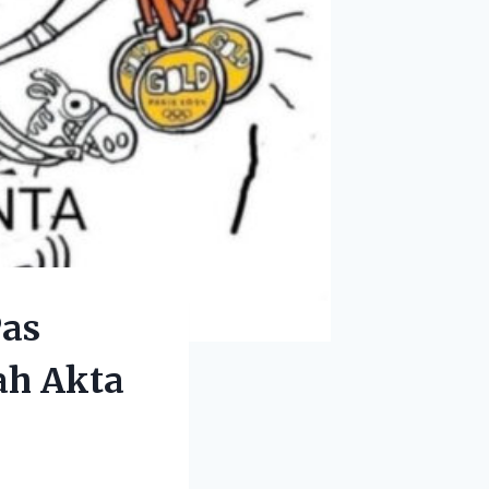
Pas
ah Akta