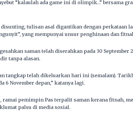
nyebut “kalaulah ada game ini di olimpik…” bersama gr
 disunting, tulisan asal digantikan dengan perkataan l
ngunyit”, yang mempunyai unsur penghinaan dan fitna
sahkan saman telah diserahkan pada 30 September 2
dir tanpa alasan.
ran tangkap telah dikeluarkan hari ini (semalam). Tari
da 6 November depan,” katanya lagi.
, ramai pemimpin Pas terpalit saman kerana fitnah, m
umat palsu di media sosial.