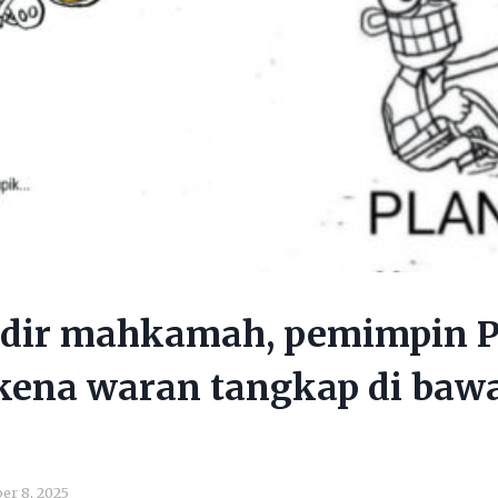
adir mahkamah, pemimpin 
kena waran tangkap di baw
er 8, 2025