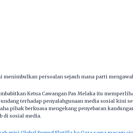
 menimbulkan persoalan sejauh mana parti mengawal d
embabitkan Ketua Cawangan Pas Melaka itu memperlih
undang terhadap penyalahgunaan media sosial kini se
usaha pihak berkuasa mengekang penyebaran kandungan
 di sosial media.
keh misi Global Sumud Flotilla ke Gaza sama macam ci