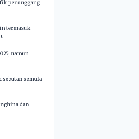
afik penunggang
ain termasuk
h.
025, namun
kh sebutan semula
enghina dan