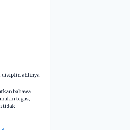
isiplin ahlinya.
atkan bahawa
makin tegas,
 tidak
cak