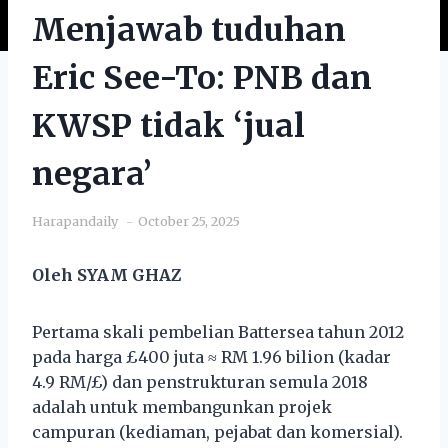
Menjawab tuduhan
Eric See-To: PNB dan
KWSP tidak ‘jual
negara’
Harapandaily
October 25, 2025
Oleh SYAM GHAZ
Pertama skali pembelian Battersea tahun 2012
pada harga £400 juta ≈ RM 1.96 bilion (kadar
4.9 RM/£) dan penstrukturan semula 2018
adalah untuk membangunkan projek
campuran (kediaman, pejabat dan komersial).