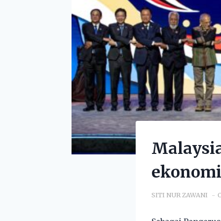
Malaysi
ekonomi
SITI NUR ZAWANI
O