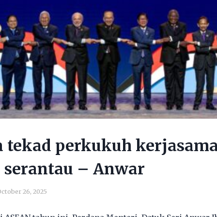
a tekad perkukuh kerjasam
 serantau – Anwar
ctober 26, 2025