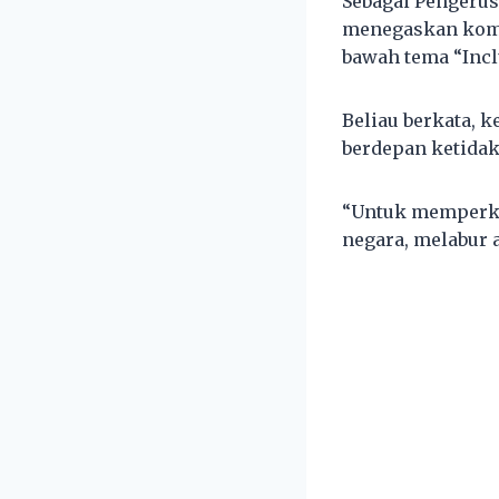
Sebagai Pengerus
menegaskan komi
bawah tema “Incl
Beliau berkata, k
berdepan ketidak
“Untuk memperkuk
negara, melabur 