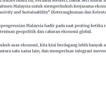
i ASEAN tahun ini, Perdana Menteri, Datuk Seri Anwar 
tmen Malaysia untuk memperkukuh kerjasama ekonom
usivity and Sustainability” (Keterangkuman dan Kelesta
epengerusian Malaysia hadir pada saat penting ketika r
tentuan geopolitik dan cabaran ekonomi global.
uh asas ekonomi, kita kini berdagang lebih banyak 
antara satu sama lain, dan memperluas integrasi merent