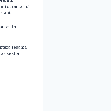
Ibrahim
i serantau di
rian).
antau ini
antara sesama
as sektor.