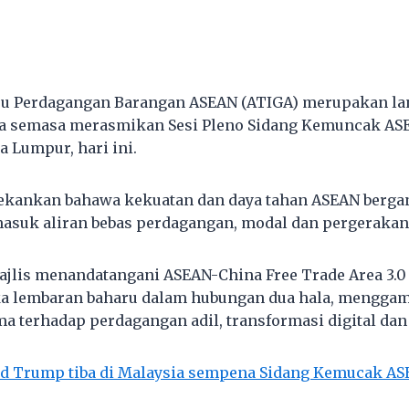
aru Perdagangan Barangan ASEAN (ATIGA) merupakan la
a semasa merasmikan Sesi Pleno Sidang Kemuncak ASE
 Lumpur, hari ini.
ekankan bahawa kekuatan dan daya tahan ASEAN berga
asuk aliran bebas perdagangan, modal dan pergerakan 
majlis menandatangani ASEAN-China Free Trade Area 3.0
a lembaran baharu dalam hubungan dua hala, mengga
 terhadap perdagangan adil, transformasi digital dan t
d Trump tiba di Malaysia sempena Sidang Kemucak AS