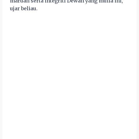
maruah serta integriti Dewan yang mulia ini,”
ujar beliau.