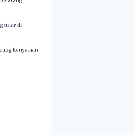
 melarang
 tular di
arang kenyataan