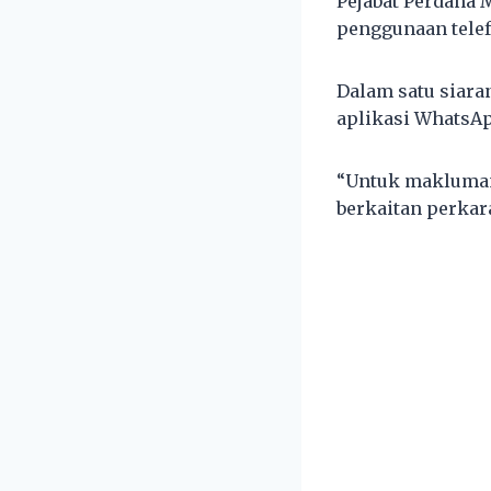
Pejabat Perdana
penggunaan telef
Dalam satu siara
aplikasi WhatsAp
“Untuk makluman
berkaitan perkara