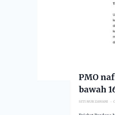
PMO naf
bawah 16
SITI NUR ZAWANI
O