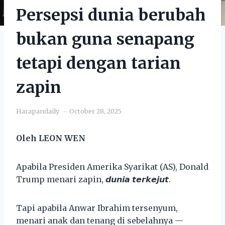
Persepsi dunia berubah
bukan guna senapang
tetapi dengan tarian
zapin
Harapandaily
October 28, 2025
Oleh LEON WEN
Apabila Presiden Amerika Syarikat (AS), Donald
Trump menari zapin, 𝙙𝙪𝙣𝙞𝙖 𝙩𝙚𝙧𝙠𝙚𝙟𝙪𝙩.
Tapi apabila Anwar Ibrahim tersenyum,
menari anak dan tenang di sebelahnya —