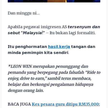
Dan minggu ni…
Apabila pegawai imigresen AS 𝙩𝙚𝙧𝙨𝙚𝙣𝙮𝙪𝙢 𝙙𝙖𝙣
𝙨𝙚𝙗𝙪𝙩 “𝙈𝙖𝙡𝙖𝙮𝙨𝙞𝙖!” – Itu bukan lagi formaliti.
𝗜𝘁𝘂 𝗽𝗲𝗻𝗴𝗵𝗼𝗿𝗺𝗮𝘁𝗮𝗻
𝗵𝗮𝘀𝗶𝗹 𝗸𝗲𝗿𝗷𝗮
𝘁𝗮𝗻𝗴𝗮𝗻 𝗱𝗮𝗻
𝗺𝗶𝗻𝗱𝗮 𝗽𝗲𝗺𝗶𝗺𝗽𝗶𝗻 𝗸𝗶𝘁𝗮 𝘀𝗲𝗻𝗱𝗶𝗿𝗶.
*LEON WEN merupakan penunggang dan
pemandu yang berpegang pada falsafah “Ride to
enjoy, drive to earn,” sambil terus membaca,
belajar dan berkongsi pengalaman hidupnya
dengan orang lain.
BACA JUGA
Kes pesara guru ditipu RM35,000: