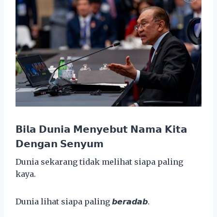
𝗕𝗶𝗹𝗮 𝗗𝘂𝗻𝗶𝗮 𝗠𝗲𝗻𝘆𝗲𝗯𝘂𝘁 𝗡𝗮𝗺𝗮 𝗞𝗶𝘁𝗮
𝗗𝗲𝗻𝗴𝗮𝗻 𝗦𝗲𝗻𝘆𝘂𝗺
Dunia sekarang tidak melihat siapa paling
kaya.
Dunia lihat siapa paling 𝙗𝙚𝙧𝙖𝙙𝙖𝙗.