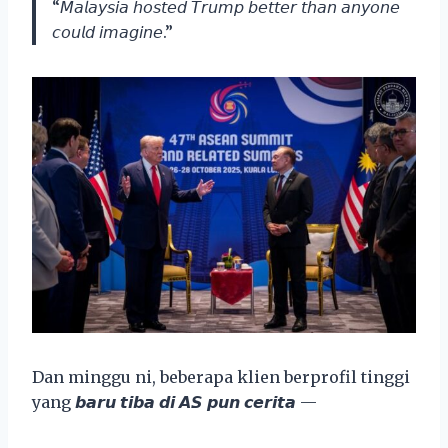
“𝘔𝘢𝘭𝘢𝘺𝘴𝘪𝘢 𝘩𝘰𝘴𝘵𝘦𝘥 𝘛𝘳𝘶𝘮𝘱 𝘣𝘦𝘵𝘵𝘦𝘳 𝘵𝘩𝘢𝘯 𝘢𝘯𝘺𝘰𝘯𝘦
𝘤𝘰𝘶𝘭𝘥 𝘪𝘮𝘢𝘨𝘪𝘯𝘦.”
Dan minggu ni, beberapa klien berprofil tinggi
yang 𝙗𝙖𝙧𝙪 𝙩𝙞𝙗𝙖 𝙙𝙞 𝘼𝙎 𝙥𝙪𝙣 𝙘𝙚𝙧𝙞𝙩𝙖 —