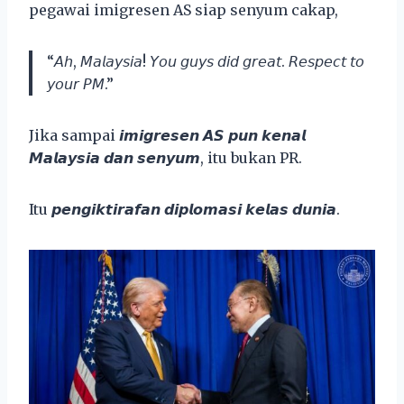
pegawai imigresen AS siap senyum cakap,
“𝘈𝘩, 𝘔𝘢𝘭𝘢𝘺𝘴𝘪𝘢! 𝘠𝘰𝘶 𝘨𝘶𝘺𝘴 𝘥𝘪𝘥 𝘨𝘳𝘦𝘢𝘵. 𝘙𝘦𝘴𝘱𝘦𝘤𝘵 𝘵𝘰
𝘺𝘰𝘶𝘳 𝘗𝘔.”
Jika sampai 𝙞𝙢𝙞𝙜𝙧𝙚𝙨𝙚𝙣 𝘼𝙎 𝙥𝙪𝙣 𝙠𝙚𝙣𝙖𝙡
𝙈𝙖𝙡𝙖𝙮𝙨𝙞𝙖 𝙙𝙖𝙣 𝙨𝙚𝙣𝙮𝙪𝙢, itu bukan PR.
Itu 𝙥𝙚𝙣𝙜𝙞𝙠𝙩𝙞𝙧𝙖𝙛𝙖𝙣 𝙙𝙞𝙥𝙡𝙤𝙢𝙖𝙨𝙞 𝙠𝙚𝙡𝙖𝙨 𝙙𝙪𝙣𝙞𝙖.