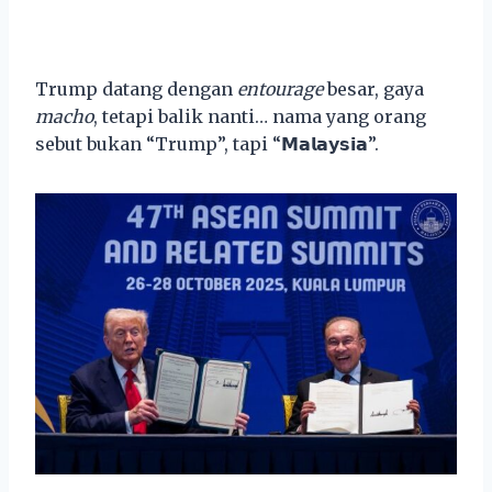
Trump datang dengan
entourage
besar, gaya
macho
, tetapi balik nanti… nama yang orang
sebut bukan “Trump”, tapi “𝗠𝗮𝗹𝗮𝘆𝘀𝗶𝗮”.