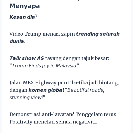
𝗠𝗲𝗻𝘆𝗮𝗽𝗮
𝙆𝙚𝙨𝙖𝙣 𝙙𝙞𝙖?
Video Trump menari zapin 𝙩𝙧𝙚𝙣𝙙𝙞𝙣𝙜 𝙨𝙚𝙡𝙪𝙧𝙪𝙝
𝙙𝙪𝙣𝙞𝙖.
𝙏𝙖𝙡𝙠 𝙨𝙝𝙤𝙬 𝘼𝙎 tayang dengan tajuk besar:
“𝘛𝘳𝘶𝘮𝘱 𝘍𝘪𝘯𝘥𝘴 𝘑𝘰𝘺 𝘪𝘯 𝘔𝘢𝘭𝘢𝘺𝘴𝘪𝘢.”
Jalan MEX Highway pun tiba-tiba jadi bintang,
dengan 𝙠𝙤𝙢𝙚𝙣 𝙜𝙡𝙤𝙗𝙖𝙡 “𝘉𝘦𝘢𝘶𝘵𝘪𝘧𝘶𝘭 𝘳𝘰𝘢𝘥𝘴,
𝘴𝘵𝘶𝘯𝘯𝘪𝘯𝘨 𝘷𝘪𝘦𝘸!”
Demonstrasi anti-lawatan? Tenggelam terus.
Positivity menelan semua negativiti.