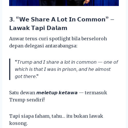
𝟯. “𝗪𝗲 𝗦𝗵𝗮𝗿𝗲 𝗔 𝗟𝗼𝘁 𝗜𝗻 𝗖𝗼𝗺𝗺𝗼𝗻” –
𝗟𝗮𝘄𝗮𝗸 𝗧𝗮𝗽𝗶 𝗗𝗮𝗹𝗮𝗺
Anwar terus curi spotlight bila berseloroh
depan delegasi antarabangsa:
“𝘛𝘳𝘶𝘮𝘱 𝘢𝘯𝘥 𝘐 𝘴𝘩𝘢𝘳𝘦 𝘢 𝘭𝘰𝘵 𝘪𝘯 𝘤𝘰𝘮𝘮𝘰𝘯 — 𝘰𝘯𝘦 𝘰𝘧
𝘸𝘩𝘪𝘤𝘩 𝘪𝘴 𝘵𝘩𝘢𝘵 𝘐 𝘸𝘢𝘴 𝘪𝘯 𝘱𝘳𝘪𝘴𝘰𝘯, 𝘢𝘯𝘥 𝘩𝘦 𝘢𝘭𝘮𝘰𝘴𝘵
𝘨𝘰𝘵 𝘵𝘩𝘦𝘳𝘦.”
Satu dewan 𝙢𝙚𝙡𝙚𝙩𝙪𝙥 𝙠𝙚𝙩𝙖𝙬𝙖 — termasuk
Trump sendiri!
Tapi siapa faham, tahu… itu bukan lawak
kosong.