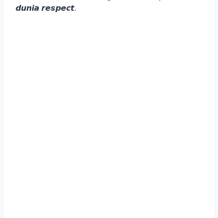
𝙙𝙪𝙣𝙞𝙖 𝙧𝙚𝙨𝙥𝙚𝙘𝙩.