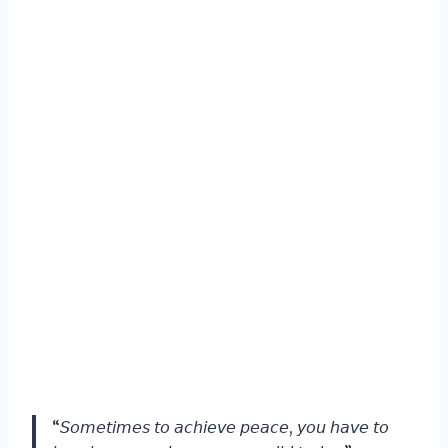
“𝘚𝘰𝘮𝘦𝘵𝘪𝘮𝘦𝘴 𝘵𝘰 𝘢𝘤𝘩𝘪𝘦𝘷𝘦 𝘱𝘦𝘢𝘤𝘦, 𝘺𝘰𝘶 𝘩𝘢𝘷𝘦 𝘵𝘰