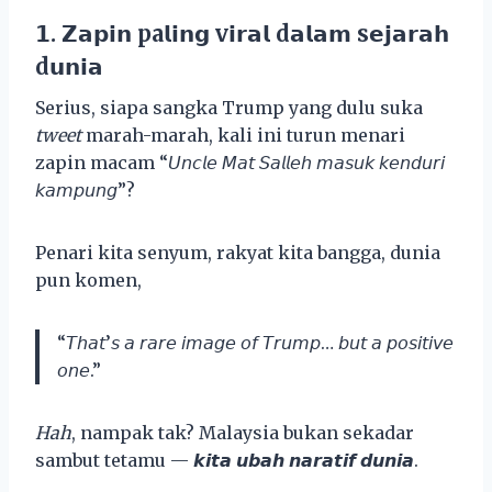
𝟭. 𝗭𝗮𝗽𝗶𝗻 pa𝗹𝗶𝗻𝗴 v𝗶𝗿𝗮𝗹 d𝗮𝗹𝗮𝗺 s𝗲𝗷𝗮𝗿𝗮𝗵
d𝘂𝗻𝗶𝗮
Serius, siapa sangka Trump yang dulu suka
tweet
marah-marah, kali ini turun menari
zapin macam “𝘜𝘯𝘤𝘭𝘦 𝘔𝘢𝘵 𝘚𝘢𝘭𝘭𝘦𝘩 𝘮𝘢𝘴𝘶𝘬 𝘬𝘦𝘯𝘥𝘶𝘳𝘪
𝘬𝘢𝘮𝘱𝘶𝘯𝘨”?
Penari kita senyum, rakyat kita bangga, dunia
pun komen,
“𝘛𝘩𝘢𝘵’𝘴 𝘢 𝘳𝘢𝘳𝘦 𝘪𝘮𝘢𝘨𝘦 𝘰𝘧 𝘛𝘳𝘶𝘮𝘱… 𝘣𝘶𝘵 𝘢 𝘱𝘰𝘴𝘪𝘵𝘪𝘷𝘦
𝘰𝘯𝘦.”
Hah
, nampak tak? Malaysia bukan sekadar
sambut tetamu — 𝙠𝙞𝙩𝙖 𝙪𝙗𝙖𝙝 𝙣𝙖𝙧𝙖𝙩𝙞𝙛 𝙙𝙪𝙣𝙞𝙖.