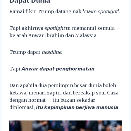
𝗗𝗮𝗽𝗮𝘁 𝗗𝘂𝗻𝗶𝗮
Ramai fikir Trump datang nak ‘𝘤𝘭𝘢𝘪𝘮 𝘴𝘱𝘰𝘵𝘭𝘪𝘨𝘩𝘵’.
Tapi akhirnya
spotlight
tu memantul semula —
ke arah Anwar Ibrahim dan Malaysia.
Trump dapat
headline.
Tapi 𝘼𝙣𝙬𝙖𝙧 𝙙𝙖𝙥𝙖𝙩 𝙥𝙚𝙣𝙜𝙝𝙤𝙧𝙢𝙖𝙩𝙖𝙣.
Dan apabila dua pemimpin besar dunia boleh
ketawa, menari zapin, dan bercakap soal Gaza
dengan hormat — itu bukan sekadar
diplomasi, 𝙞𝙩𝙪 𝙠𝙚𝙥𝙞𝙢𝙥𝙞𝙣𝙖𝙣 𝙗𝙚𝙧𝙟𝙞𝙬𝙖 𝙢𝙖𝙣𝙪𝙨𝙞𝙖.