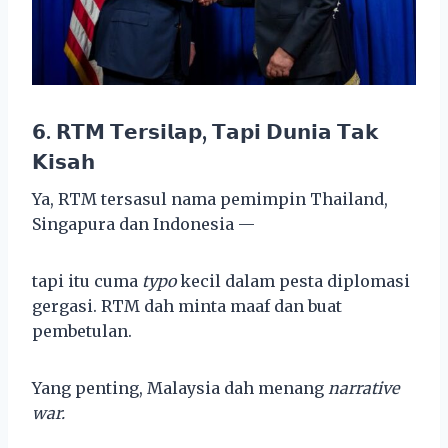
𝟲. 𝗥𝗧𝗠 𝗧𝗲𝗿𝘀𝗶𝗹𝗮𝗽, 𝗧𝗮𝗽𝗶 𝗗𝘂𝗻𝗶𝗮 𝗧𝗮𝗸
𝗞𝗶𝘀𝗮𝗵
Ya, RTM tersasul nama pemimpin Thailand,
Singapura dan Indonesia —
tapi itu cuma
typo
kecil dalam pesta diplomasi
gergasi. RTM dah minta maaf dan buat
pembetulan.
Yang penting, Malaysia dah menang
narrative
war.