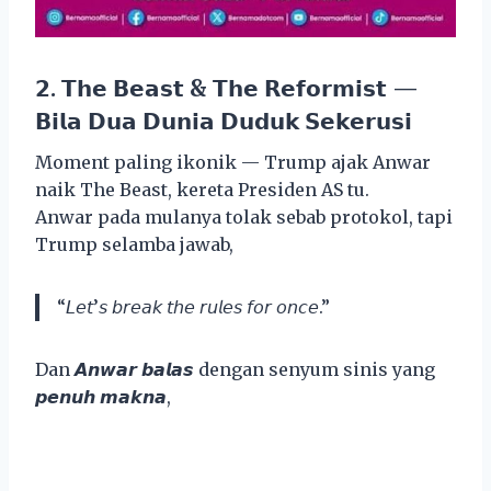
𝟮. 𝗧𝗵𝗲 𝗕𝗲𝗮𝘀𝘁 & 𝗧𝗵𝗲 𝗥𝗲𝗳𝗼𝗿𝗺𝗶𝘀𝘁 —
𝗕𝗶𝗹𝗮 𝗗𝘂𝗮 𝗗𝘂𝗻𝗶𝗮 𝗗𝘂𝗱𝘂𝗸 𝗦𝗲𝗸𝗲𝗿𝘂𝘀𝗶
Moment paling ikonik — Trump ajak Anwar
naik The Beast, kereta Presiden AS tu.
Anwar pada mulanya tolak sebab protokol, tapi
Trump selamba jawab,
“𝘓𝘦𝘵’𝘴 𝘣𝘳𝘦𝘢𝘬 𝘵𝘩𝘦 𝘳𝘶𝘭𝘦𝘴 𝘧𝘰𝘳 𝘰𝘯𝘤𝘦.”
Dan 𝘼𝙣𝙬𝙖𝙧 𝙗𝙖𝙡𝙖𝙨 dengan senyum sinis yang
𝙥𝙚𝙣𝙪𝙝 𝙢𝙖𝙠𝙣𝙖,