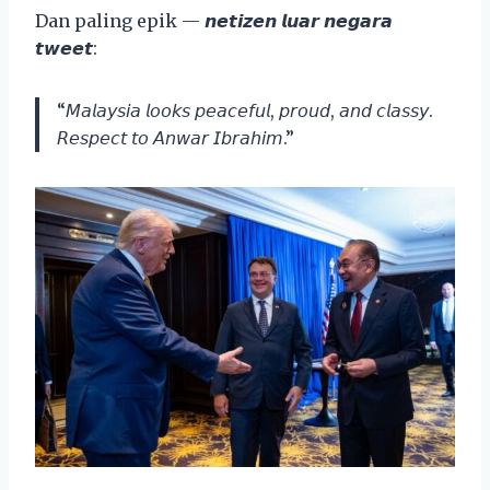
Dan paling epik — 𝙣𝙚𝙩𝙞𝙯𝙚𝙣 𝙡𝙪𝙖𝙧 𝙣𝙚𝙜𝙖𝙧𝙖
𝙩𝙬𝙚𝙚𝙩:
“𝘔𝘢𝘭𝘢𝘺𝘴𝘪𝘢 𝘭𝘰𝘰𝘬𝘴 𝘱𝘦𝘢𝘤𝘦𝘧𝘶𝘭, 𝘱𝘳𝘰𝘶𝘥, 𝘢𝘯𝘥 𝘤𝘭𝘢𝘴𝘴𝘺.
𝘙𝘦𝘴𝘱𝘦𝘤𝘵 𝘵𝘰 𝘈𝘯𝘸𝘢𝘳 𝘐𝘣𝘳𝘢𝘩𝘪𝘮.”