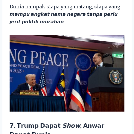
Dunia nampak siapa yang matang, siapa yang
𝙢𝙖𝙢𝙥𝙪 𝙖𝙣𝙜𝙠𝙖𝙩 𝙣𝙖𝙢𝙖 𝙣𝙚𝙜𝙖𝙧𝙖 𝙩𝙖𝙣𝙥𝙖 𝙥𝙚𝙧𝙡𝙪
𝙟𝙚𝙧𝙞𝙩 𝙥𝙤𝙡𝙞𝙩𝙞𝙠 𝙢𝙪𝙧𝙖𝙝𝙖𝙣.
𝟳. 𝗧𝗿𝘂𝗺𝗽 𝗗𝗮𝗽𝗮𝘁
𝗦𝗵𝗼𝘄
, 𝗔𝗻𝘄𝗮𝗿