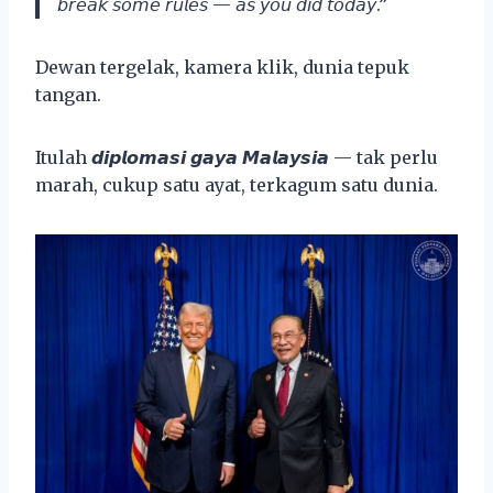
𝘣𝘳𝘦𝘢𝘬 𝘴𝘰𝘮𝘦 𝘳𝘶𝘭𝘦𝘴 — 𝘢𝘴 𝘺𝘰𝘶 𝘥𝘪𝘥 𝘵𝘰𝘥𝘢𝘺.”
Dewan tergelak, kamera klik, dunia tepuk
tangan.
Itulah 𝙙𝙞𝙥𝙡𝙤𝙢𝙖𝙨𝙞 𝙜𝙖𝙮𝙖 𝙈𝙖𝙡𝙖𝙮𝙨𝙞𝙖 — tak perlu
marah, cukup satu ayat, terkagum satu dunia.