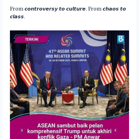
From 𝙘𝙤𝙣𝙩𝙧𝙤𝙫𝙚𝙧𝙨𝙮 𝙩𝙤 𝙘𝙪𝙡𝙩𝙪𝙧𝙚. From 𝙘𝙝𝙖𝙤𝙨 𝙩𝙤
𝙘𝙡𝙖𝙨𝙨.