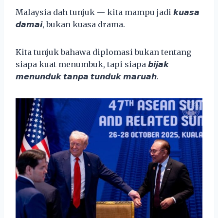
Malaysia dah tunjuk — kita mampu jadi 𝙠𝙪𝙖𝙨𝙖
𝙙𝙖𝙢𝙖𝙞, bukan kuasa drama.
Kita tunjuk bahawa diplomasi bukan tentang
siapa kuat menumbuk, tapi siapa 𝙗𝙞𝙟𝙖𝙠
𝙢𝙚𝙣𝙪𝙣𝙙𝙪𝙠 𝙩𝙖𝙣𝙥𝙖 𝙩𝙪𝙣𝙙𝙪𝙠 𝙢𝙖𝙧𝙪𝙖𝙝.