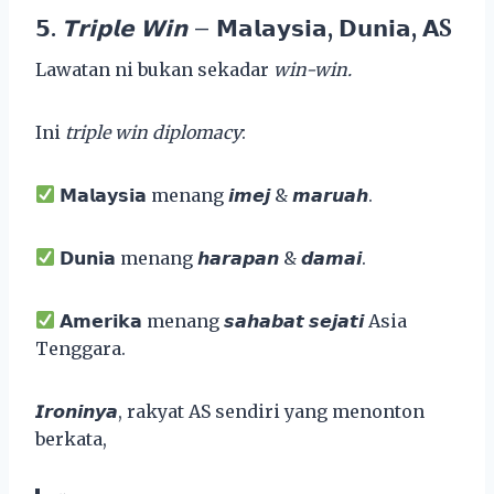
𝟱.
𝗧𝗿𝗶𝗽𝗹𝗲 𝗪𝗶𝗻
– 𝗠𝗮𝗹𝗮𝘆𝘀𝗶𝗮, 𝗗𝘂𝗻𝗶𝗮, 𝗔
S
Lawatan ni bukan sekadar
win-win.
Ini
triple win diplomacy
:
𝗠𝗮𝗹𝗮𝘆𝘀𝗶𝗮 menang 𝙞𝙢𝙚𝙟 & 𝙢𝙖𝙧𝙪𝙖𝙝.
𝗗𝘂𝗻𝗶𝗮 menang 𝙝𝙖𝙧𝙖𝙥𝙖𝙣 & 𝙙𝙖𝙢𝙖𝙞.
𝗔𝗺𝗲𝗿𝗶𝗸𝗮 menang 𝙨𝙖𝙝𝙖𝙗𝙖𝙩 𝙨𝙚𝙟𝙖𝙩𝙞 Asia
Tenggara.
𝙄𝙧𝙤𝙣𝙞𝙣𝙮𝙖, rakyat AS sendiri yang menonton
berkata,