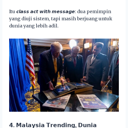
Itu 𝙘𝙡𝙖𝙨𝙨 𝙖𝙘𝙩 𝙬𝙞𝙩𝙝 𝙢𝙚𝙨𝙨𝙖𝙜𝙚: dua pemimpin
yang diuji sistem, tapi masih berjuang untuk
dunia yang lebih adil.
𝟰. 𝗠𝗮𝗹𝗮𝘆𝘀𝗶𝗮 𝗧𝗿𝗲𝗻𝗱𝗶𝗻𝗴, 𝗗𝘂𝗻𝗶𝗮