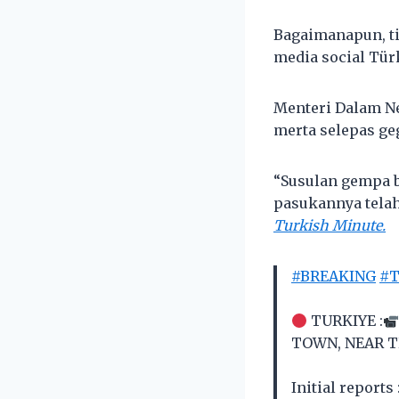
Bagaimanapun, t
media social Tür
Menteri Dalam Ne
merta selepas ge
“Susulan gempa b
pasukannya telah 
Turkish Minute.
#BREAKING
#T
TURKIYE :
TOWN, NEAR T
Initial reports 