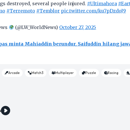
ngs destroyed, several people injured.
#Ultimahora
#Ear
mo
#Terremoto
#Temblor
pic.twitter.com/ku7pDzdoJ9
ews
(@LW_WorldNews)
October 27, 2025
pas minta Mahiaddin berundur, Saifuddin hilang jaw