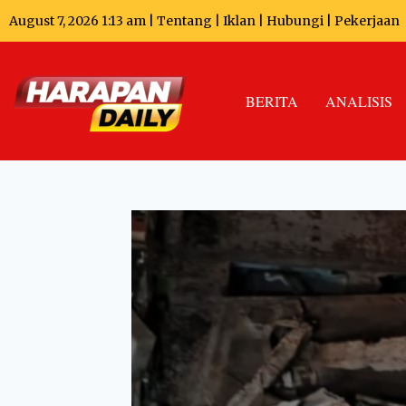
August 7, 2026 1:13 am |
Tentang
|
Iklan
|
Hubungi
|
Pekerjaan
BERITA
ANALISIS