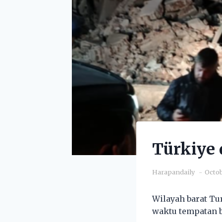
Türkiye 
Harapandaily
Octob
Wilayah barat Tu
waktu tempatan b