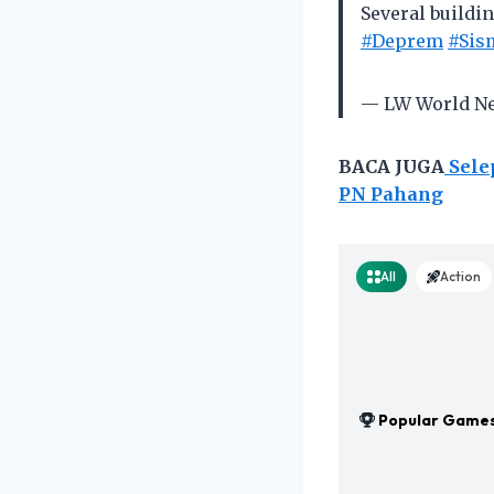
Several buildi
#Deprem
#Sis
— LW World N
BACA JUGA
Sele
PN Pahang