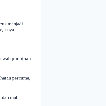
erus menjadi
kyatnya
i bawah pimpinan
ihatan percuma,
ar dan mahu