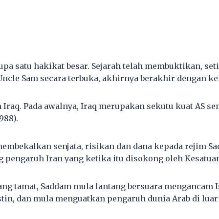
pa satu hakikat besar. Sejarah telah membuktikan, set
ncle Sam secara terbuka, akhirnya berakhir dengan k
h Iraq. Pada awalnya, Iraq merupakan sekutu kuat AS s
988).
membekalkan senjata, risikan dan dana kepada rejim S
pengaruh Iran yang ketika itu disokong oleh Kesatuan
ang tamat, Saddam mula lantang bersuara mengancam Is
in, dan mula menguatkan pengaruh dunia Arab di luar