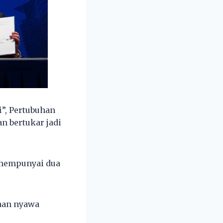
”, Pertubuhan
n bertukar jadi
 mempunyai dua
taan nyawa