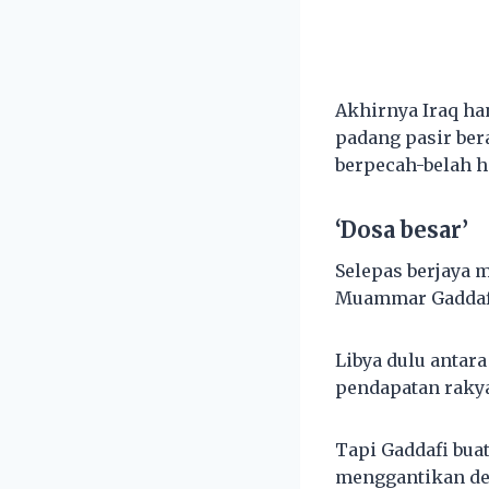
Akhirnya Iraq ha
padang pasir ber
berpecah-belah hi
‘Dosa besar’
Selepas berjaya 
Muammar Gaddafi
Libya dulu antar
pendapatan rakyat
Tapi Gaddafi buat
menggantikan de