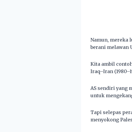
Namun, mereka lu
berani melawan U
Kita ambil conto
Iraq–Iran (1980–1
AS sendiri yang 
untuk mengekang 
Tapi selepas per
menyokong Palest