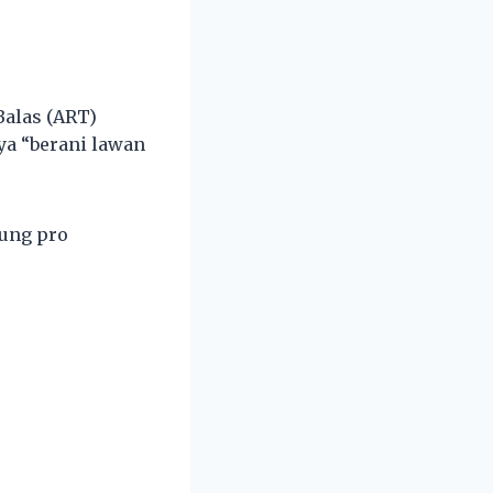
alas (ART)
ya “berani lawan
rung pro