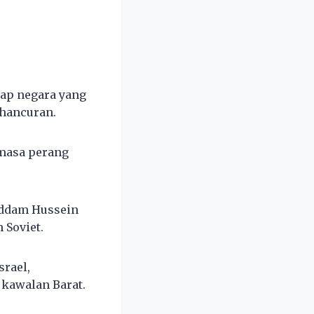
iap negara yang
ehancuran.
emasa perang
addam Hussein
 Soviet.
rael,
 kawalan Barat.