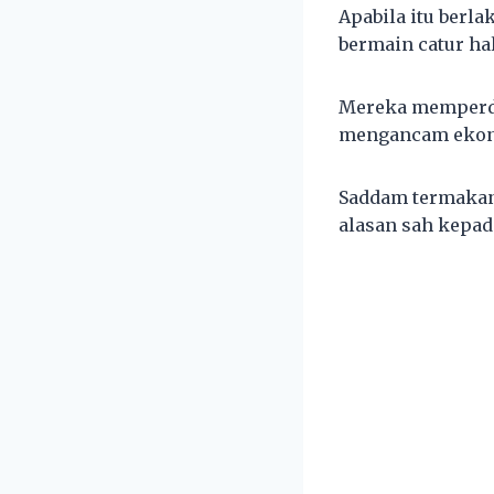
Apabila itu berl
bermain catur ha
Mereka memperda
mengancam ekon
Saddam termakan
alasan sah kepad