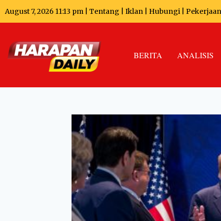
August 7, 2026 11:13 pm |
Tentang
|
Iklan
|
Hubungi
|
Pekerjaa
BERITA
ANALISIS