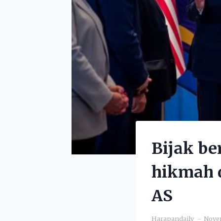
Bijak be
hikmah 
AS
Harapandaily
Novem