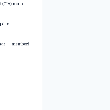
t (CIA) mula
q dan
esar — memberi