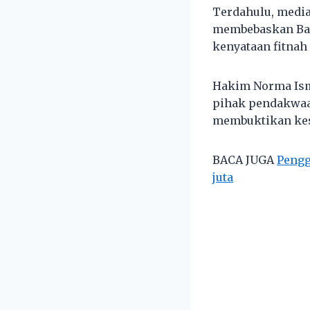
Terdahulu, medi
membebaskan Bad
kenyataan fitnah
Hakim Norma Isma
pihak pendakwaa
membuktikan kes
BACA JUGA
Pengg
juta