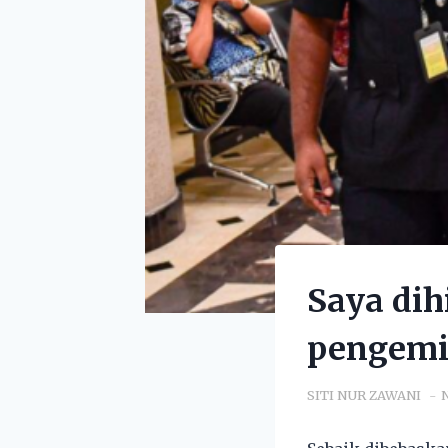
Saya dih
pengemi
SITI NUR ZAWANI
N