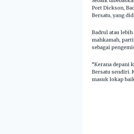
Sebaik dibebaska
Port Dickson, B
Bersatu, yang di
Badrul atau lebih
mahkamah, partin
sebagai pengemi
“Kerana depani k
Bersatu sendiri.
masuk lokap baik