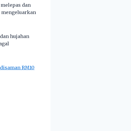
 melepas dan
n mengeluarkan
 dan hujahan
agal
k disaman RM10