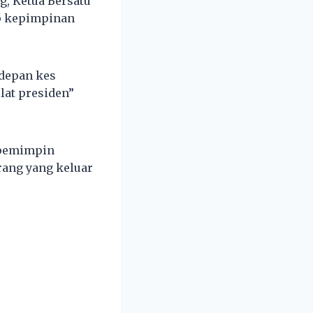
g, Ketua Bersatu
p kepimpinan
rdepan kes
lat presiden”
a pemimpin
orang yang keluar