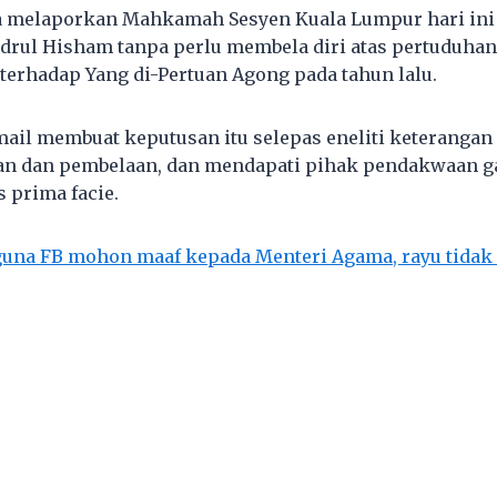
a melaporkan Mahkamah Sesyen Kuala Lumpur hari ini
rul Hisham tanpa perlu membela diri atas pertuduha
 terhadap Yang di-Pertuan Agong pada tahun lalu.
il membuat keputusan itu selepas eneliti keterangan
n dan pembelaan, dan mendapati pihak pendakwaan g
 prima facie.
una FB mohon maaf kepada Menteri Agama, rayu tida