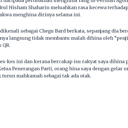
n daripada pertuduhan menghina Yang di-Pertuan Agon
adrul Hisham Shaharin meluahkan rasa kecewa terhada
dakwa menghina dirinya selama ini.
 dikenali sebagai Chegu Bard berkata, sepanjang dia be
ya langsung tidak membantu malah dihina oleh “penji
s QR.
es-kes ini dan kerana bercakap isu rakyat saya dihin
 Ketua Penerangan Parti, orang hina saya dengan gelar 
 turun mahkamah sebagai tak ada otak.