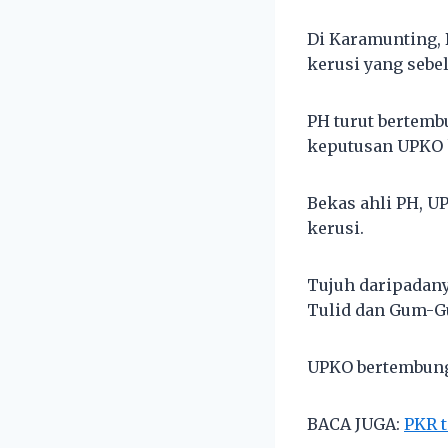
Di Karamunting, 
kerusi yang sebe
PH turut bertem
keputusan UPKO 
Bekas ahli PH, U
kerusi.
Tujuh daripadany
Tulid dan Gum-G
UPKO bertembung
BACA JUGA:
PKR t