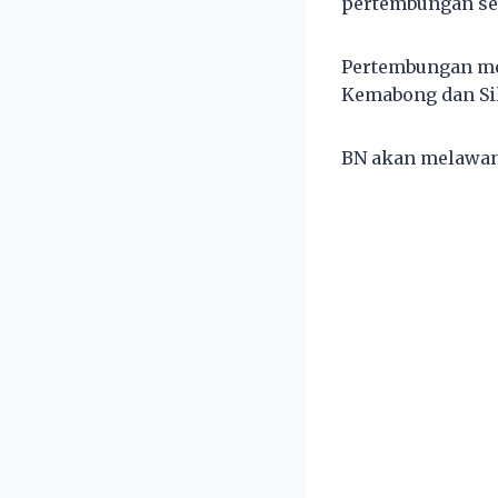
pertembungan s
Pertembungan mel
Kemabong dan Si
BN akan melawan 