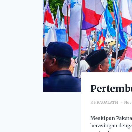
Pertemb
K PRAGALATH
Nov
Meskipun Pakata
berasingan denga